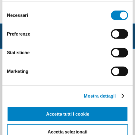
Selezione
Necessari
del
consenso
Preferenze
Statistiche
Contatti & Co.
Marketing
I nostri uffici sono aperti dalle 09:00 alle 13.00 e
dalle 14.00 alle 17:00, dal lunedì al venerdì.
Mostra dettagli
T
elefono: 0124/28742
W
hatsapp: 333/4490469
Accetta tutti i cookie
E
mail:
info@tuologo.com
TUOLOGO S.R.L.
Accetta selezionati