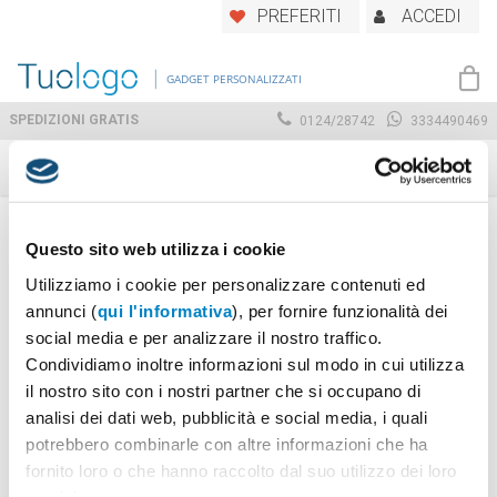
Skip
PREFERITI
ACCEDI
to
main
GADGET PERSONALIZZATI
content
SPEDIZIONI GRATIS
0124/28742
3334490469
Cera
Questo sito web utilizza i cookie
Utilizziamo i cookie per personalizzare contenuti ed
annunci (
qui l'informativa
), per fornire funzionalità dei
social media e per analizzare il nostro traffico.
Home
Prodotto Material
Visualizzazione di 10 risultati
Condividiamo inoltre informazioni sul modo in cui utilizza
Cera
il nostro sito con i nostri partner che si occupano di
analisi dei dati web, pubblicità e social media, i quali
potrebbero combinarle con altre informazioni che ha
fornito loro o che hanno raccolto dal suo utilizzo dei loro
servizi.