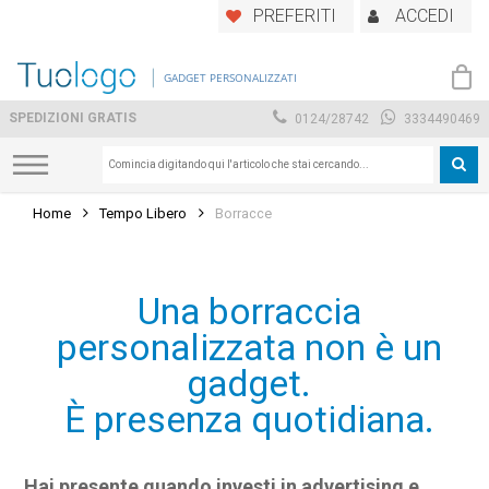
Skip
PREFERITI
ACCEDI
to
main
GADGET PERSONALIZZATI
content
SPEDIZIONI GRATIS
0124/28742
3334490469
Home
Tempo Libero
Borracce
Una borraccia
personalizzata non è un
gadget.
È presenza quotidiana.
Hai presente quando investi in advertising e