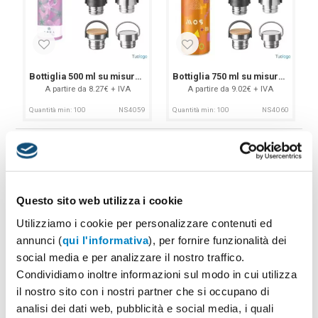
tuo brand
Visibilità continua:
in ufficio, in palestra, agli
eventi.
Questo modello
è particolarmente
Bottiglia 500 ml su misura Nasca
Bottiglia 750 ml su misura Nasca
trendy in palestra per la sua capienza 2 litri
A partire da 8.27€ + IVA
A partire da 9.02€ + IVA
Sostenibilità (quando serve davvero):
molte
Quantità min: 100
NS4059
Quantità min: 100
NS4060
opzioni eco-friendly
per ridurre la plastica
monouso
Perfette per grandi numeri:
ideali per eventi
con tante persone
Questo sito web utilizza i cookie
Costo per impression ridicolo:
una volta
Utilizziamo i cookie per personalizzare contenuti ed
consegnata, lavora per mesi (se non anni)
annunci (
qui l'informativa
), per fornire funzionalità dei
social media e per analizzare il nostro traffico.
Condividiamo inoltre informazioni sul modo in cui utilizza
Borraccia 780ml Paratei
Borraccia 500 ml Stresa
Dove funzionano davvero (spoiler: quasi
il nostro sito con i nostri partner che si occupano di
A partire da 3.81€ + IVA
A partire da 1.7€ + IVA
ovunque)
analisi dei dati web, pubblicità e social media, i quali
Quantità min: 50
NS4249
Quantità min: 100
NS2681