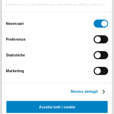
fornito loro o che hanno raccolto dal suo utilizzo dei loro
servizi.
Selezione
Necessari
del
consenso
Preferenze
Tappetino mouse sughero Calangianus
Tappetino in PU Olera
A partire da 1.29€ + IVA
A partire da 1.56€ + IVA
Statistiche
Quantità min: 100
NS2988
Quantità min: 100
NS3636
Marketing
Mostra dettagli
Accetta tutti i cookie