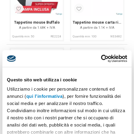
Trova il tappetino per mouse perfetto per il tuo spazio di lavoro
o setup gaming, e migliora l’esperienza d’uso del tuo computer
Tappetino mouse Buffalo
Tappetino mouse carta riciclata
con stile e funzionalità!
A partire da 1.68€ + IVA
A partire da 1.1€ + IVA
Quantità min: 50
RE2224
Quantità min: 100
NS3482
Questo sito web utilizza i cookie
Utilizziamo i cookie per personalizzare contenuti ed
annunci (
qui l'informativa
), per fornire funzionalità dei
social media e per analizzare il nostro traffico.
Tappetino mouse e caricatore Armungia
Tappetino mouse ergonomico Jelsi
Condividiamo inoltre informazioni sul modo in cui utilizza
A partire da 9.82€ + IVA
A partire da 2.2€ + IVA
il nostro sito con i nostri partner che si occupano di
Quantità min: 25
NS3115
Quantità min: 50
NS3002
analisi dei dati web, pubblicità e social media, i quali
potrebbero combinarle con altre informazioni che ha