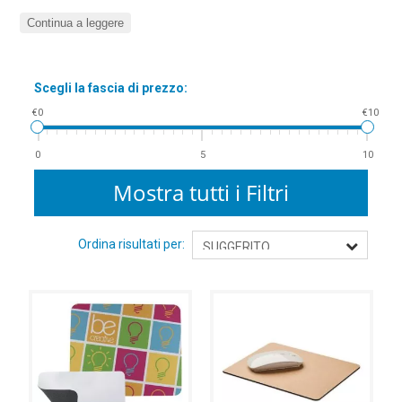
Offriamo una vasta gamma di tappetini per mouse pensati per
Continua a leggere
soddisfare ogni esigenza, con materiali di alta qualità e design
moderni. Ecco perché scegliere i nostri tappetini:
Comfort e precisione
: i materiali morbidi e antiscivolo
Scegli la fascia di prezzo:
offrono una base stabile e confortevole per migliorare la
€0
€10
precisione dei movimenti del mouse.
Ampia varietà di design
: dai tappetini minimalisti e
0
5
10
professionali a quelli con stampe colorate o temi gaming,
Mostra tutti i Filtri
perfetti per ogni stile.
Resistenza e durata
: realizzati con materiali resistenti e
facili da pulire, i nostri tappetini garantiscono una lunga
Ordina risultati per:
durata nel tempo.
Superfici ottimizzate per il gaming
: per i gamer, abbiamo
tappetini con superfici ultra lisce che permettono
movimenti veloci e precisi.
Opzioni personalizzate
: possibilità di personalizzare il
tappetino con immagini o loghi, ideale per aziende o per chi
desidera un tocco unico.