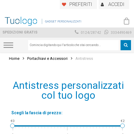
Skip
PREFERITI
ACCEDI
to
main
GADGET PERSONALIZZATI
content
SPEDIZIONI GRATIS
0124/28742
3334490469
Home
Portachiavi e Accessori
Antistress
Antistress personalizzati
col tuo logo
Scegli la fascia di prezzo:
€0
€2