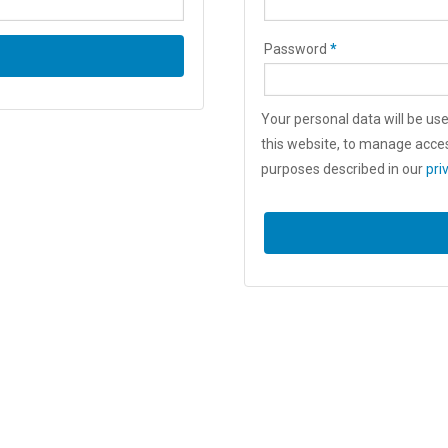
Password
*
Your personal data will be us
this website, to manage acces
purposes described in our
pri