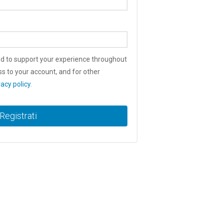
ed to support your experience throughout
s to your account, and for other
vacy policy
.
Registrati