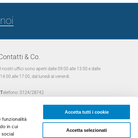
noi
Contatti & Co.
I nostri uffici sono aperti dalle 09:00 alle 13.00 e dalle
14.00 alle 17:00, dal lunedì al venerdì.
T
elefono: 0124/28742
W
hatsapp: 333/4490469
E
mail:
info@tuologo.com
Accetta tutti i cookie
e funzionalità
TUOLOGO S.R.L.
do in cui
Accetta selezionati
Corso Indipendenza, 53
e social