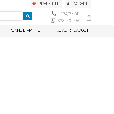
PREFERITI
ACCEDI
0124/28742
3334490469
PENNE E MATITE
...E ALTRI GADGET