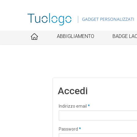
Skip
to
GADGET PERSONALIZZATI
main
content
ABBIGLIAMENTO
BADGE LAC
Accedi
Indirizzo email
*
Password
*