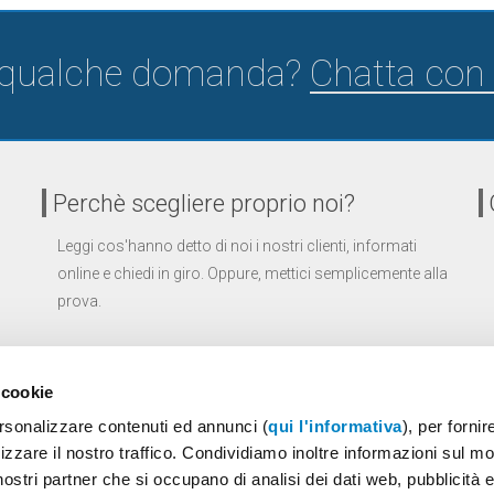
 qualche domanda?
Chatta con 
Perchè scegliere proprio noi?
Leggi cos'hanno detto di noi i nostri clienti, informati
online e chiedi in giro. Oppure, mettici semplicemente alla
prova.
Uno dei metodi migliori per capire se un'azienda è
affidabile è scrivere un'email e verificare dopo quanto
 cookie
rispondono, che cura hanno messo nella risposta e
ersonalizzare contenuti ed annunci (
qui l'informativa
), per fornir
quanto sono disponibili ad aiutarti
izzare il nostro traffico. Condividiamo inoltre informazioni sul mo
i nostri partner che si occupano di analisi dei dati web, pubblicità 