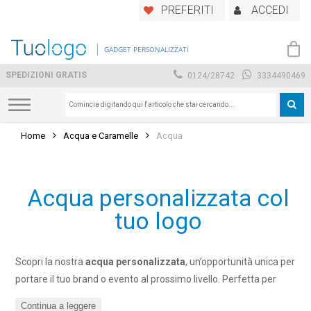
Skip
PREFERITI
ACCEDI
to
main
GADGET PERSONALIZZATI
content
SPEDIZIONI GRATIS
0124/28742
3334490469
Home
Acqua e Caramelle
Acqua
Acqua personalizzata col
tuo logo
Scopri la nostra
acqua
personalizzata
, un’opportunità unica per
portare il tuo brand o evento al prossimo livello. Perfetta per
aziende, fiere, eventi sportivi e molto altro, la nostra acqua offre
Continua a leggere