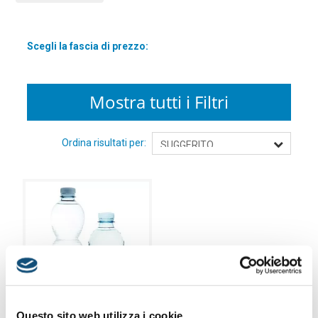
un’esperienza rinfrescante e memorabile.
Perchè scegliere le nostre bottiglie d’acqua personalizzate:
•
Il marchio esclusivo
: Personalizza ogni bottiglia con il tuo logo
Scegli la fascia di prezzo:
per un impatto visivo unico
•
Qualità premium
: Acqua pura e fresca proveniente da sorgenti
italiane, controllate e imbottigliate con cura
Mostra tutti i Filtri
•
Sostenibilità
: Il materiale del packaging è riciclabile all’infinito
Distinguiti con un dettaglio che fa la differenza unendo qualità,
Ordina risultati per:
personalizzazione e un tocco di esclusività, richiedi la tua
bozza
gratuita
.
Questo sito web utilizza i cookie