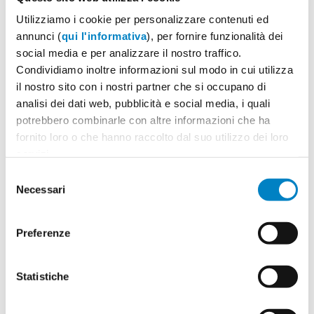
Bottiglia d'acqua personalizzata Linda
A partire da 0.66€ + IVA
Utilizziamo i cookie per personalizzare contenuti ed
annunci (
qui l'informativa
), per fornire funzionalità dei
Quantità min: 240
AA1000
social media e per analizzare il nostro traffico.
Condividiamo inoltre informazioni sul modo in cui utilizza
1
il nostro sito con i nostri partner che si occupano di
analisi dei dati web, pubblicità e social media, i quali
potrebbero combinarle con altre informazioni che ha
fornito loro o che hanno raccolto dal suo utilizzo dei loro
servizi.
Selezione
Necessari
del
consenso
Preferenze
Statistiche