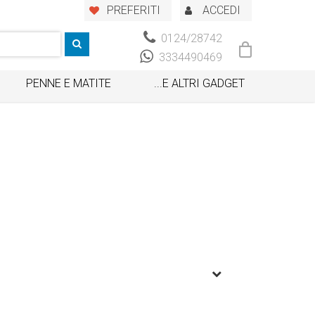
PREFERITI
ACCEDI
0124/28742
3334490469
PENNE E MATITE
...E ALTRI GADGET