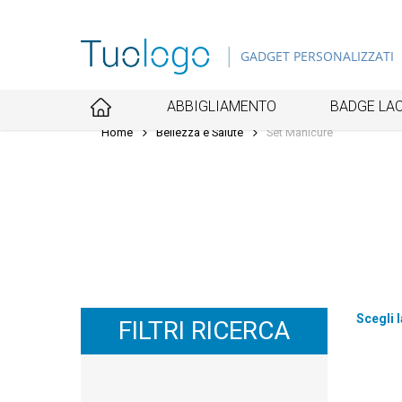
Skip
to
GADGET PERSONALIZZATI
main
content
ABBIGLIAMENTO
BADGE LAC
Home
Bellezza e Salute
Set Manicure
Scegli l
FILTRI RICERCA