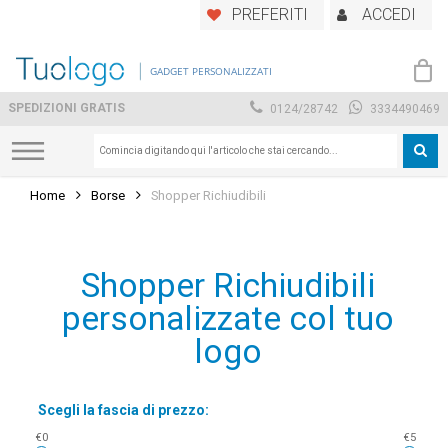
Skip
PREFERITI
ACCEDI
to
main
GADGET PERSONALIZZATI
content
SPEDIZIONI GRATIS
0124/28742
3334490469
Home
Borse
Shopper Richiudibili
Shopper Richiudibili
personalizzate col tuo
logo
Scegli la fascia di prezzo:
€0
€5