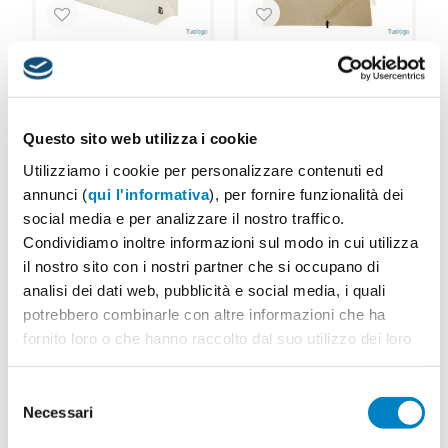
Borsa per spesa Ank
Borsa per la spesa Dal
A partire da 4.03€ + IVA
A partire da 3.22€ + IVA
Quantità min: 50
RE3830
Quantità min: 50
RE3827
Questo sito web utilizza i cookie
Shopper richiudibile Sarasota
PROMO
Utilizziamo i cookie per personalizzare contenuti ed
A partire da 0.83€ + IVA
annunci (
qui l'informativa
), per fornire funzionalità dei
Quantità min: 100
RE1389
social media e per analizzare il nostro traffico.
Condividiamo inoltre informazioni sul modo in cui utilizza
il nostro sito con i nostri partner che si occupano di
analisi dei dati web, pubblicità e social media, i quali
potrebbero combinarle con altre informazioni che ha
fornito loro o che hanno raccolto dal suo utilizzo dei loro
Shopper frutta Woburn
servizi.
A partire da 1.43€ + IVA
Selezione
Quantità min: 100
RE1381
Necessari
del
1
2
›
»
consenso