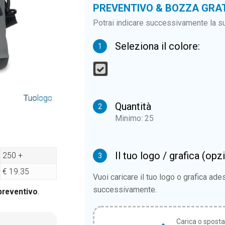
PREVENTIVO & BOZZA GRA
Potrai indicare successivamente la su
Seleziona il colore:
1
Quantità
2
Minimo: 25
Il tuo logo / grafica (opz
250 +
3
€ 19.35
Vuoi caricare il tuo logo o grafica ad
successivamente.
 preventivo
.
Carica o sposta i