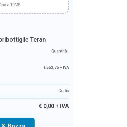
fino a 10MB
pribottiglie Teran
Quantità:
€
552,75
+ IVA
Gratis
€
0,00
+ IVA
o & Bozza