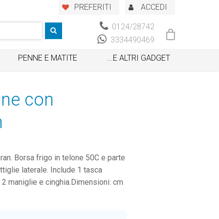
PREFERITI
ACCEDI
0124/28742
3334490469
PENNE E MATITE
...E ALTRI GADGET
lone con
n
eran. Borsa frigo in telone 50C e parte
iglie laterale. Include 1 tasca
de 2 maniglie e cinghia.Dimensioni: cm