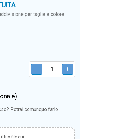
TUITA
ddivisione per taglie e colore
ionale)
esso? Potrai comunque farlo
l tuo file qui