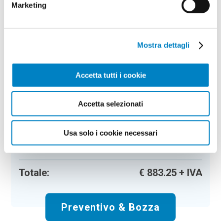
Marketing
Riepilogo ordine:
4
Mostra dettagli
Camicia uomo New Forest
Accetta tutti i cookie
Colore:
deep blue denim
Quantità:
25
Tempi di consegna:
10 gg lavorativi
Accetta selezionati
€
883,25
+ IVA
Prezzo
:
*
*
Il prezzo non include la stampa
Usa solo i cookie necessari
Spese di spedizione:
Gratis
Totale:
€
883.25
+ IVA
Preventivo & Bozza