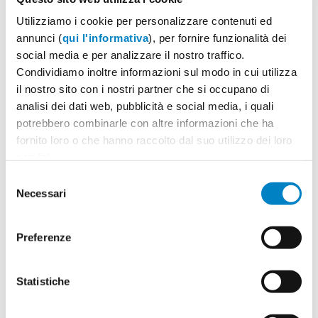
Potrai indicare successivamente la suddivisione per
taglie e colore
Utilizziamo i cookie per personalizzare contenuti ed
annunci (
qui l'informativa
), per fornire funzionalità dei
Seleziona il colore:
1
social media e per analizzare il nostro traffico.
Condividiamo inoltre informazioni sul modo in cui utilizza
il nostro sito con i nostri partner che si occupano di
analisi dei dati web, pubblicità e social media, i quali
potrebbero combinarle con altre informazioni che ha
Quantità
2
fornito loro o che hanno raccolto dal suo utilizzo dei loro
Minimo: 25
servizi.
Selezione
Necessari
del
Il tuo logo / grafica (opzionale)
3
consenso
Vuoi caricare il tuo logo o grafica adesso? Potrai
Preferenze
comunque farlo successivamente.
Statistiche
Carica o sposta il tuo file qui
PNG, JPG, SVG fino a 10MB