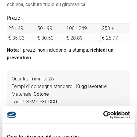
schiena, cuciture triple su giromanica.
Prezzi
25 - 49
50 - 99
100 - 249
250 +
€ 35.33
€ 30.50
€ 28.89
€ 25.77
Nota:
I prezzi non includono la stampa:
richiedi un
preventivo
.
Quantità minima:
25
Tempi di consegna standard:
10 gg lavorativi
Materiale:
Cotone
Taglie:
S-M-L-XL-XXL
PREVENTIVO & BOZZA GRATUITA
Questo sito web utilizza i cookie