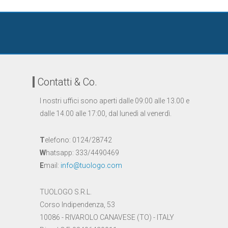
Contatti & Co.
I nostri uffici sono aperti dalle 09:00 alle 13.00 e
dalle 14.00 alle 17:00, dal lunedì al venerdì.
T
elefono: 0124/28742
W
hatsapp: 333/4490469
E
mail:
info@tuologo.com
TUOLOGO S.R.L.
Corso Indipendenza, 53
10086 - RIVAROLO CANAVESE (TO) - ITALY