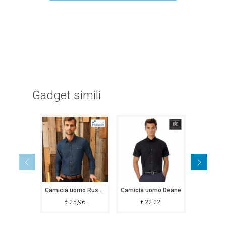
Gadget simili
Camicia uomo Rushmoor
Camicia uomo Deane
€
25,96
€
22,22
€
2