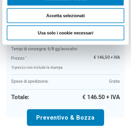
Riepilogo ordine:
4
Accetta selezionati
Quaderno A5 con copertina in cartone
Callao
Usa solo i cookie necessari
Colore:
nero
Quantità:
50
Tempi di consegna:
6/8 gg lavorativi
€
146,50
+ IVA
Prezzo
:
*
*
Il prezzo non include la stampa
Spese di spedizione:
Gratis
Totale:
€
146.50
+ IVA
Preventivo & Bozza