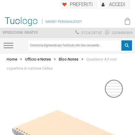
Skip
PREFERITI
ACCEDI
to
main
GADGET PERSONALIZZATI
content
SPEDIZIONI GRATIS
0124/28742
3334490469
Home
Ufficio e Notes
Bloc-Notes
Quaderno A5 con
copertina in cartone Callao