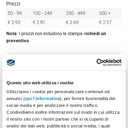
Prezzi
50 - 99
100 - 249
250 - 499
500 +
€ 2.93
€ 2.81
€ 2.69
€ 2.57
Nota:
I prezzi non includono la stampa:
richiedi un
preventivo
.
Quantità minima:
50
Tempi di consegna standard:
6/8 gg lavorativi
Materiale:
Carta e cartone
Dimensioni:
cm 14.2x0.9x20.7
Questo sito web utilizza i cookie
Utilizziamo i cookie per personalizzare contenuti ed
annunci (
qui l'informativa
), per fornire funzionalità dei
social media e per analizzare il nostro traffico.
PREVENTIVO & BOZZA GRATUITA
Condividiamo inoltre informazioni sul modo in cui utilizza
Potrai indicare successivamente la suddivisione per
il nostro sito con i nostri partner che si occupano di
taglie e colore
analisi dei dati web, pubblicità e social media, i quali