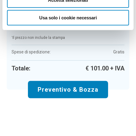
Colore:
legno
Quantità:
100
Usa solo i cookie necessari
Tempi di consegna:
10 gg lavorativi
€
101,00
+ IVA
Prezzo
:
*
*
Il prezzo non include la stampa
Spese di spedizione:
Gratis
Totale:
€
101.00
+ IVA
Preventivo & Bozza