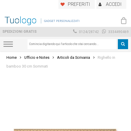
Skip
PREFERITI
ACCEDI
to
main
GADGET PERSONALIZZATI
content
SPEDIZIONI GRATIS
0124/28742
3334490469
Home
Ufficio e Notes
Articoli da Scrivania
Righello in
bamboo 30 cm Sommati