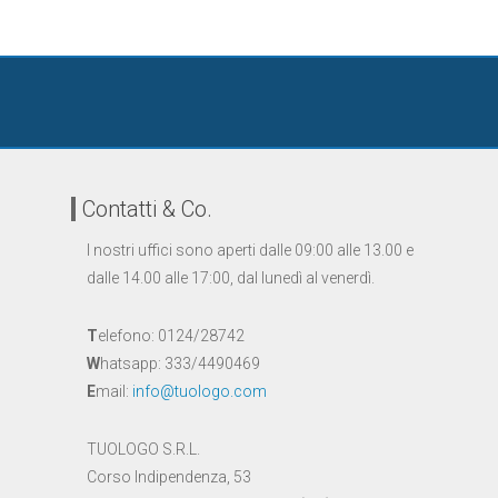
Contatti & Co.
I nostri uffici sono aperti dalle 09:00 alle 13.00 e
dalle 14.00 alle 17:00, dal lunedì al venerdì.
T
elefono: 0124/28742
W
hatsapp: 333/4490469
E
mail:
info@tuologo.com
TUOLOGO S.R.L.
Corso Indipendenza, 53