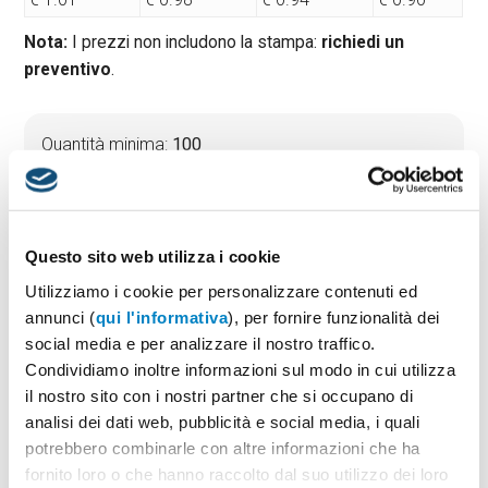
Nota:
I prezzi non includono la stampa:
richiedi un
preventivo
.
Quantità minima:
100
Tempi di consegna standard:
10 gg lavorativi
Materiale:
Bamboo
Dimensioni:
cm 31x2,5x0,3
Questo sito web utilizza i cookie
Utilizziamo i cookie per personalizzare contenuti ed
annunci (
qui l'informativa
), per fornire funzionalità dei
PREVENTIVO & BOZZA GRATUITA
social media e per analizzare il nostro traffico.
Potrai indicare successivamente la suddivisione per
Condividiamo inoltre informazioni sul modo in cui utilizza
taglie e colore
il nostro sito con i nostri partner che si occupano di
analisi dei dati web, pubblicità e social media, i quali
Seleziona il colore:
1
potrebbero combinarle con altre informazioni che ha
fornito loro o che hanno raccolto dal suo utilizzo dei loro