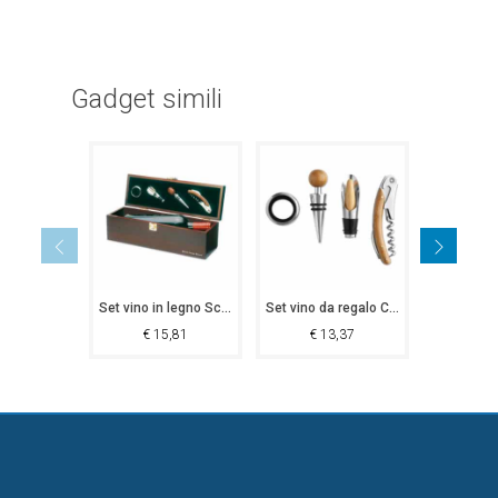
Gadget simili
Set vino in legno Scontrone
Set vino da regalo Capri
Set vin
€
15,81
€
13,37
€
1