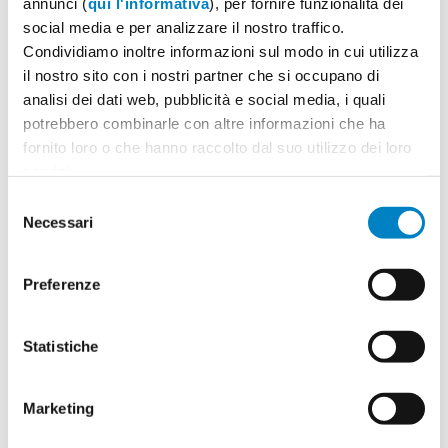
annunci (
qui l'informativa
), per fornire funzionalità dei
social media e per analizzare il nostro traffico.
Condividiamo inoltre informazioni sul modo in cui utilizza
il nostro sito con i nostri partner che si occupano di
Quantità
2
analisi dei dati web, pubblicità e social media, i quali
Minimo: 50
potrebbero combinarle con altre informazioni che ha
fornito loro o che hanno raccolto dal suo utilizzo dei loro
servizi.
Il tuo logo / grafica (opzionale)
3
Selezione
Necessari
del
Vuoi caricare il tuo logo o grafica adesso? Potrai
consenso
comunque farlo successivamente.
Preferenze
Carica o sposta il tuo file qui
PNG, JPG, SVG fino a 10MB
Statistiche
Marketing
Riepilogo ordine:
4