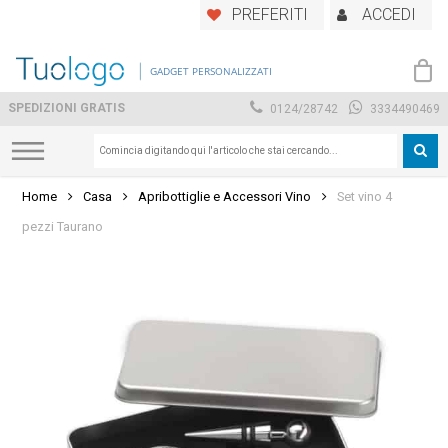
Skip
PREFERITI
ACCEDI
to
main
GADGET PERSONALIZZATI
content
SPEDIZIONI GRATIS
0124/28742
3334490469
Home
Casa
Apribottiglie e Accessori Vino
Set vino 4
pezzi Taurano