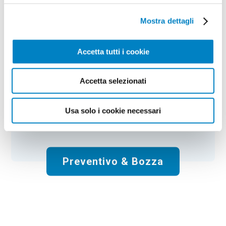
Set vino 4 pezzi Taurano
Mostra dettagli
Colore:
argento opaco
Quantità:
50
Tempi di consegna:
10 gg lavorativi
Accetta tutti i cookie
€
526,50
+ IVA
Prezzo
:
*
*
Il prezzo non include la stampa
Accetta selezionati
Spese di spedizione:
Gratis
Usa solo i cookie necessari
Totale:
€
526.50
+ IVA
Preventivo & Bozza