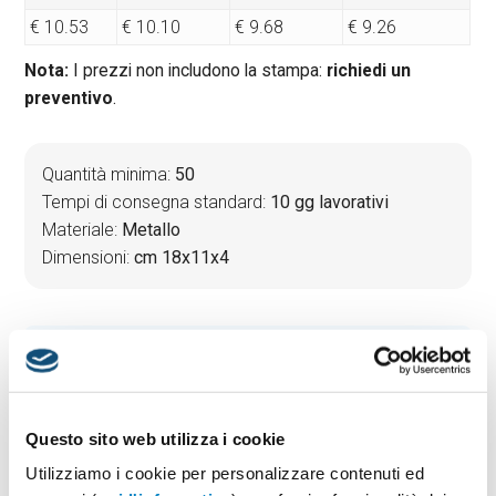
€ 10.53
€ 10.10
€ 9.68
€ 9.26
Nota:
I prezzi non includono la stampa:
richiedi un
preventivo
.
Quantità minima:
50
Tempi di consegna standard:
10 gg lavorativi
Materiale:
Metallo
Dimensioni:
cm 18x11x4
PREVENTIVO & BOZZA GRATUITA
Potrai indicare successivamente la suddivisione per
taglie e colore
Questo sito web utilizza i cookie
Seleziona il colore:
1
Utilizziamo i cookie per personalizzare contenuti ed