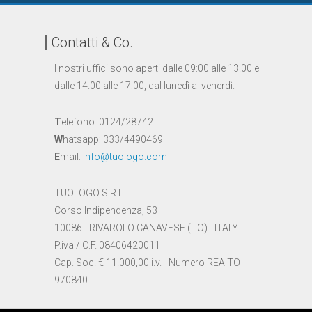
Contatti & Co.
I nostri uffici sono aperti dalle 09:00 alle 13.00 e
dalle 14.00 alle 17:00, dal lunedì al venerdì.
T
elefono: 0124/28742
W
hatsapp: 333/4490469
E
mail:
info@tuologo.com
TUOLOGO S.R.L.
Corso Indipendenza, 53
10086 - RIVAROLO CANAVESE (TO) - ITALY
P.iva / C.F. 08406420011
Cap. Soc. € 11.000,00 i.v. - Numero REA TO-
970840