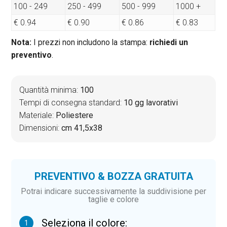
100 - 249
250 - 499
500 - 999
1000 +
€ 0.94
€ 0.90
€ 0.86
€ 0.83
Nota:
I prezzi non includono la stampa:
richiedi un
preventivo
.
Quantità minima:
100
Tempi di consegna standard:
10 gg lavorativi
Materiale:
Poliestere
Dimensioni:
cm 41,5x38
PREVENTIVO & BOZZA GRATUITA
Potrai indicare successivamente la suddivisione per
taglie e colore
Seleziona il colore:
1