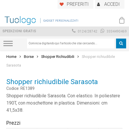
Skip
PREFERITI
ACCEDI
to
main
GADGET PERSONALIZZATI
content
SPEDIZIONI GRATIS
0124/28742
3334490469
Home
Borse
Shopper Richiudibili
Shopper richiudibile
Sarasota
Shopper richiudibile Sarasota
Codice: RE1389
Shopper richiudibile Sarasota. Con elastico. In poliestere
190T, con moschettone in plastica. Dimensioni: cm
41,5x38.
Prezzi