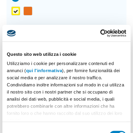
Quantità
2
Minimo: 100
Questo sito web utilizza i cookie
Il tuo logo / grafica (opzionale)
3
Utilizziamo i cookie per personalizzare contenuti ed
annunci (
qui l'informativa
), per fornire funzionalità dei
Vuoi caricare il tuo logo o grafica adesso? Potrai
social media e per analizzare il nostro traffico.
comunque farlo successivamente.
Condividiamo inoltre informazioni sul modo in cui utilizza
il nostro sito con i nostri partner che si occupano di
analisi dei dati web, pubblicità e social media, i quali
Carica o sposta il tuo file qui
potrebbero combinarle con altre informazioni che ha
PNG, JPG, SVG fino a 10MB
fornito loro o che hanno raccolto dal suo utilizzo dei loro
servizi.
Selezione
Riepilogo ordine:
4