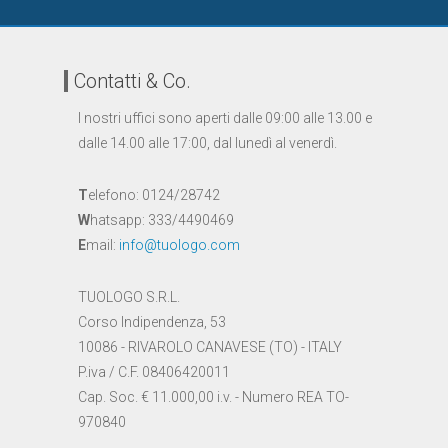
Contatti & Co.
I nostri uffici sono aperti dalle 09:00 alle 13.00 e
dalle 14.00 alle 17:00, dal lunedì al venerdì.
T
elefono: 0124/28742
W
hatsapp: 333/4490469
E
mail:
info@tuologo.com
TUOLOGO S.R.L.
Corso Indipendenza, 53
10086 - RIVAROLO CANAVESE (TO) - ITALY
P.iva / C.F. 08406420011
Cap. Soc. € 11.000,00 i.v. - Numero REA TO-
970840