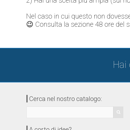
2) Hai una scelta più ampia (sul no
Nel caso in cui questo non dovesse 
😉 Consulta la sezione 48 ore del si
Hai
Cerca nel nostro catalogo:
A corto di idee?