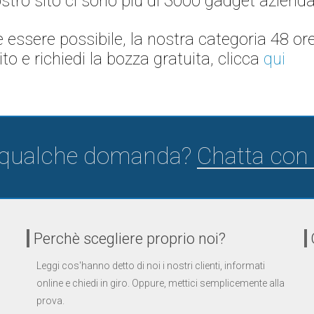
stro sito ci sono più di 3000 gadget aziendal
essere possibile, la nostra categoria 48 ore
to e richiedi la bozza gratuita, clicca
qui
 qualche domanda?
Chatta con 
Perchè scegliere proprio noi?
Leggi cos'hanno detto di noi i nostri clienti, informati
online e chiedi in giro. Oppure, mettici semplicemente alla
prova.