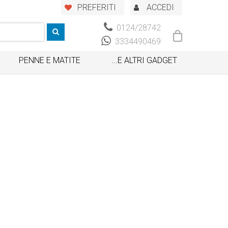
PREFERITI
ACCEDI
0124/28742
3334490469
PENNE E MATITE
...E ALTRI GADGET