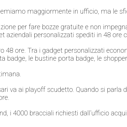
temiamo maggiormente in ufficio, ma le sfid
izione per fare bozze gratuite e non impegnat
t aziendali personalizzati spediti in 48 ore co
ltro 48 ore. Tra i gadget personalizzati econom
rta badge, le bustine porta badge, le shopper
ttimana.
i va ai playoff scudetto. Quando si parla di
ore.
i 4000 bracciali richiesti dall’ufficio acquis