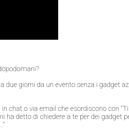
… dopodomani?
i a due giorni da un evento senza i gadget az
e in chat o via email che esordiscono con “
 ha detto di chiedere a te per dei gadget p
…”