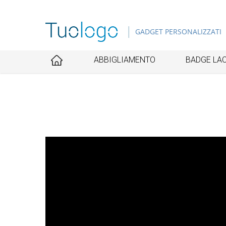
Skip
to
GADGET PERSONALIZZATI
main
content
ABBIGLIAMENTO
BADGE LAC