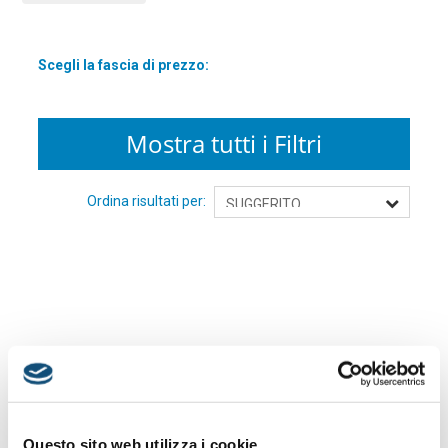
progettato per soddisfare ogni tua esigenza. Ecco perché
dovresti scegliere uno dei nostri apribottiglie:
Design ergonomico
: Facili da impugnare e utilizzare, per
Scegli la fascia di prezzo:
un’apertura senza sforzo.
Materiali di alta qualità
: Realizzati in acciaio inox e
plastica resistente per garantire durabilità.
Mostra tutti i Filtri
Varietà di stili
: Disponibili in diverse forme e colori, perfetti
per adattarsi al tuo stile personale o come regalo.
Ordina risultati per:
Versatilità
: Ideali non solo per bottiglie di vino, ma anche
per birre e bevande gassate.
Facilità di pulizia
: Molti dei nostri apribottiglie sono lavabili
in lavastoviglie, per una manutenzione senza problemi.
Esplora la nostra collezione e trova l’apribottiglie perfetto per le
tue serate!
Questo sito web utilizza i cookie