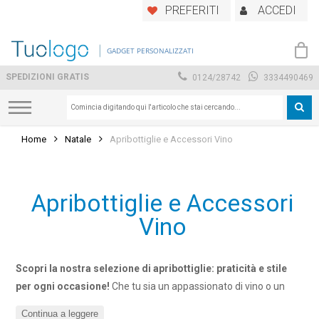
Skip
PREFERITI
ACCEDI
to
main
GADGET PERSONALIZZATI
content
SPEDIZIONI GRATIS
0124/28742
3334490469
Home
Natale
Apribottiglie e Accessori Vino
Apribottiglie e Accessori
Vino
Scopri la nostra selezione di apribottiglie: praticità e stile
per ogni occasione!
Che tu sia un appassionato di vino o un
amante delle birre, il nostro assortimento di apribottiglie è
Continua a leggere