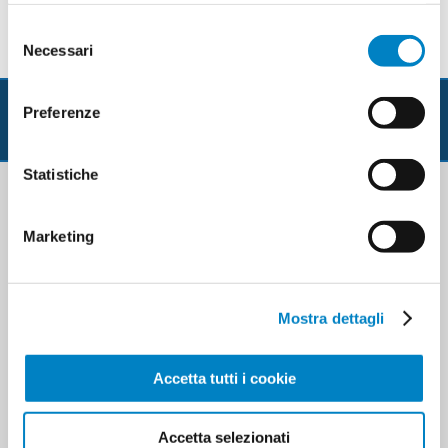
Selezione
Necessari
del
consenso
Preferenze
Statistiche
Contatti & Co.
Marketing
I nostri uffici sono aperti dalle 09:00 alle 13.00 e
dalle 14.00 alle 17:00, dal lunedì al venerdì.
Mostra dettagli
T
elefono: 0124/28742
W
hatsapp: 333/4490469
Accetta tutti i cookie
E
mail:
info@tuologo.com
TUOLOGO S.R.L.
Accetta selezionati