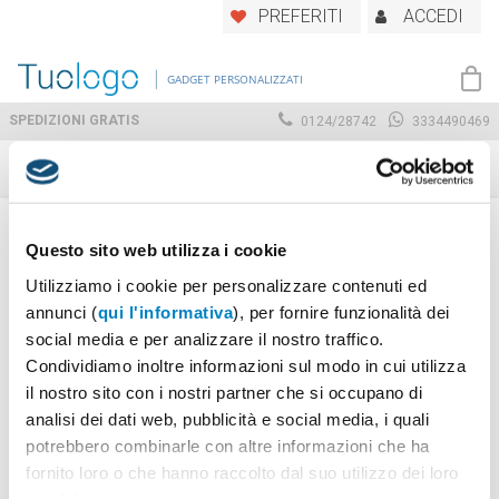
Skip
PREFERITI
ACCEDI
to
main
GADGET PERSONALIZZATI
content
SPEDIZIONI GRATIS
0124/28742
3334490469
ARGENTO
Questo sito web utilizza i cookie
Utilizziamo i cookie per personalizzare contenuti ed
annunci (
qui l'informativa
), per fornire funzionalità dei
social media e per analizzare il nostro traffico.
Home
Prodotto
Visualizzazione di 1-12 di 304 risultati
Condividiamo inoltre informazioni sul modo in cui utilizza
Color
ARGENTO
il nostro sito con i nostri partner che si occupano di
analisi dei dati web, pubblicità e social media, i quali
potrebbero combinarle con altre informazioni che ha
fornito loro o che hanno raccolto dal suo utilizzo dei loro
servizi.