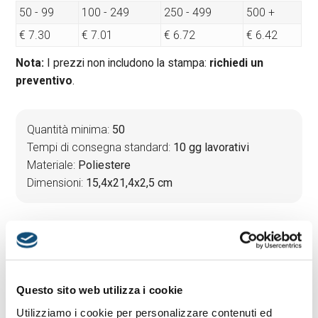
50 - 99
100 - 249
250 - 499
500 +
€ 7.30
€ 7.01
€ 6.72
€ 6.42
Nota:
I prezzi non includono la stampa:
richiedi un
preventivo
.
Quantità minima:
50
Tempi di consegna standard:
10 gg lavorativi
Materiale:
Poliestere
Dimensioni:
15,4x21,4x2,5 cm
PREVENTIVO & BOZZA GRATUITA
Potrai indicare successivamente la suddivisione per
taglie e colore
Questo sito web utilizza i cookie
Utilizziamo i cookie per personalizzare contenuti ed
Seleziona il colore:
1