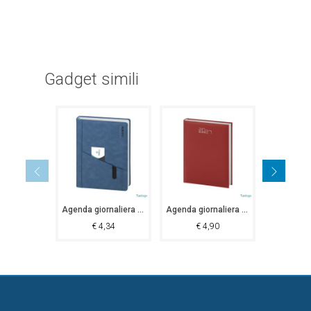
Gadget simili
Agenda giornaliera 15x21
Agenda giornaliera gommata 17x24
€
4,34
€
4,90
€
3