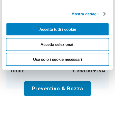
Agenda notes giornaliera Vesa
Mostra dettagli
Colore:
nero
Quantità:
50
Tempi di consegna:
10 gg lavorativi
Accetta tutti i cookie
€
365,00
+ IVA
Prezzo
:
*
Accetta selezionati
*
Il prezzo non include la stampa
Spese di spedizione:
Gratis
Usa solo i cookie necessari
Totale:
€
365.00
+ IVA
Preventivo & Bozza