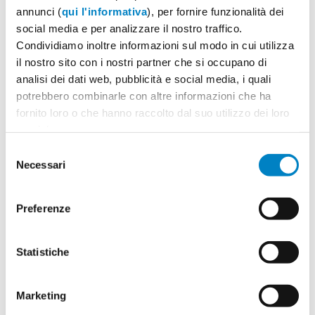
annunci (
qui l'informativa
), per fornire funzionalità dei
social media e per analizzare il nostro traffico.
Condividiamo inoltre informazioni sul modo in cui utilizza
il nostro sito con i nostri partner che si occupano di
analisi dei dati web, pubblicità e social media, i quali
Quantità
2
potrebbero combinarle con altre informazioni che ha
Minimo: 50
fornito loro o che hanno raccolto dal suo utilizzo dei loro
servizi.
Il tuo logo / grafica (opzionale)
Selezione
3
Necessari
del
Vuoi caricare il tuo logo o grafica adesso? Potrai
consenso
comunque farlo successivamente.
Preferenze
Carica o sposta il tuo file qui
Statistiche
PNG, JPG, SVG fino a 10MB
Marketing
Riepilogo ordine:
4