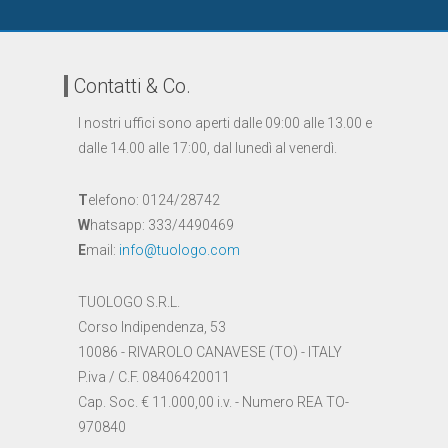
Contatti & Co.
I nostri uffici sono aperti dalle 09:00 alle 13.00 e
dalle 14.00 alle 17:00, dal lunedì al venerdì.
T
elefono: 0124/28742
W
hatsapp: 333/4490469
E
mail:
info@tuologo.com
TUOLOGO S.R.L.
Corso Indipendenza, 53
10086 - RIVAROLO CANAVESE (TO) - ITALY
P.iva / C.F. 08406420011
Cap. Soc. € 11.000,00 i.v. - Numero REA TO-
970840