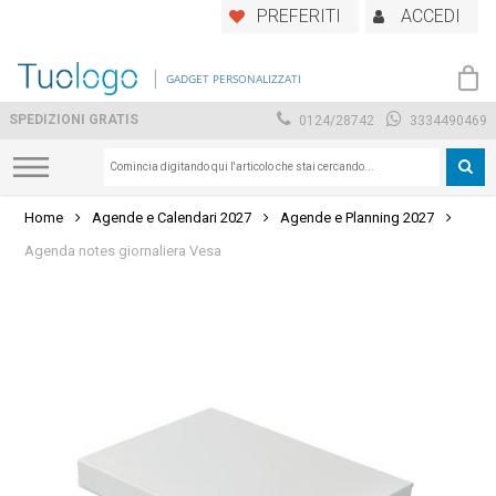
Skip
PREFERITI
ACCEDI
to
main
GADGET PERSONALIZZATI
content
SPEDIZIONI GRATIS
0124/28742
3334490469
Home
Agende e Calendari 2027
Agende e Planning 2027
Agenda notes giornaliera Vesa