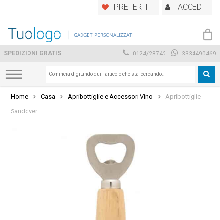
Skip
PREFERITI
ACCEDI
to
main
GADGET PERSONALIZZATI
content
SPEDIZIONI GRATIS
0124/28742
3334490469
Home
Casa
Apribottiglie e Accessori Vino
Apribottiglie
Sandover