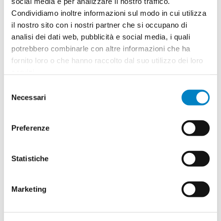
social media e per analizzare il nostro traffico.
Condividiamo inoltre informazioni sul modo in cui utilizza
Quantità
2
il nostro sito con i nostri partner che si occupano di
Minimo: 100
analisi dei dati web, pubblicità e social media, i quali
potrebbero combinarle con altre informazioni che ha
fornito loro o che hanno raccolto dal suo utilizzo dei loro
Il tuo logo / grafica (opzionale)
3
servizi.
Selezione
Vuoi caricare il tuo logo o grafica adesso? Potrai
Necessari
del
comunque farlo successivamente.
consenso
Preferenze
Carica o sposta il tuo file qui
PNG, JPG, SVG fino a 10MB
Statistiche
Riepilogo ordine:
4
Marketing
Apribottiglie Sandover