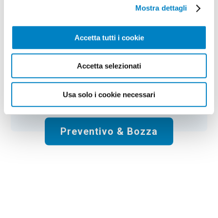
Colore:
neutro
Quantità:
100
Mostra dettagli
Tempi di consegna:
10 gg lavorativi
€
103,00
+ IVA
Prezzo
:
*
Accetta tutti i cookie
*
Il prezzo non include la stampa
Accetta selezionati
Spese di spedizione:
Gratis
Usa solo i cookie necessari
Totale:
€
103.00
+ IVA
Preventivo & Bozza