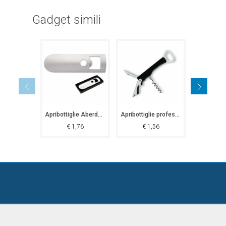
Gadget simili
Apribottiglie Aberdeen
Apribottiglie professionale Ovindoli
€
1,76
€
1,56
€
3