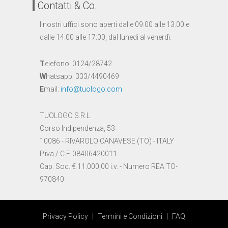
Contatti & Co.
I nostri uffici sono aperti dalle 09:00 alle 13.00 e
dalle 14.00 alle 17:00, dal lunedì al venerdì.
T
elefono: 0124/28742
W
hatsapp: 333/4490469
E
mail:
info@tuologo.com
TUOLOGO S.R.L.
Corso Indipendenza, 53
10086 - RIVAROLO CANAVESE (TO) - ITALY
P.iva / C.F. 08406420011
Cap. Soc. € 11.000,00 i.v. - Numero REA TO-
970840
Privacy Policy
|
Termini e Condizioni
|
FAQ