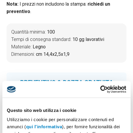
Nota:
I prezzi non includono la stampa:
richiedi un
preventivo
.
Quantità minima:
100
Tempi di consegna standard:
10 gg lavorativi
Materiale:
Legno
Dimensioni:
cm 14,4x2,5x1,9
PREVENTIVO & BOZZA GRATUITA
Potrai indicare successivamente la suddivisione per
taglie e colore
Seleziona il colore:
1
Questo sito web utilizza i cookie
Utilizziamo i cookie per personalizzare contenuti ed
annunci (
qui l'informativa
), per fornire funzionalità dei