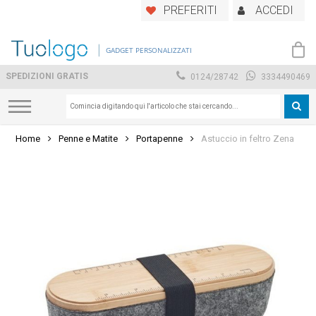
Skip
PREFERITI
ACCEDI
to
main
GADGET PERSONALIZZATI
content
SPEDIZIONI GRATIS
0124/28742
3334490469
Home
Penne e Matite
Portapenne
Astuccio in feltro Zena