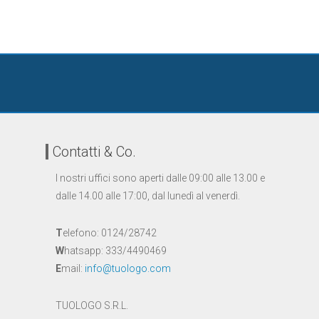
Contatti & Co.
I nostri uffici sono aperti dalle 09:00 alle 13.00 e
dalle 14.00 alle 17:00, dal lunedì al venerdì.
T
elefono: 0124/28742
W
hatsapp: 333/4490469
E
mail:
info@tuologo.com
TUOLOGO S.R.L.