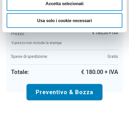
Accetta selezionati
Astuccio in feltro Zena
Colore:
legno
Quantità:
50
Usa solo i cookie necessari
Tempi di consegna:
10 gg lavorativi
€
180,00
+ IVA
Prezzo
:
*
*
Il prezzo non include la stampa
Spese di spedizione:
Gratis
Totale:
€
180.00
+ IVA
Preventivo & Bozza