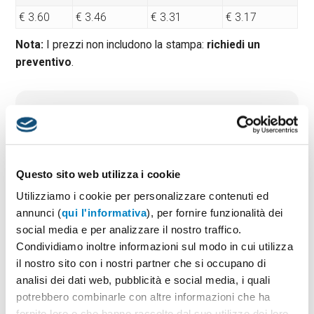
€ 3.60
€ 3.46
€ 3.31
€ 3.17
Nota:
I prezzi non includono la stampa:
richiedi un
preventivo
.
Quantità minima:
50
Tempi di consegna standard:
10 gg lavorativi
Materiale:
Feltro
Dimensioni:
cm 18x5x4.8
Questo sito web utilizza i cookie
Utilizziamo i cookie per personalizzare contenuti ed
annunci (
qui l'informativa
), per fornire funzionalità dei
PREVENTIVO & BOZZA GRATUITA
social media e per analizzare il nostro traffico.
Condividiamo inoltre informazioni sul modo in cui utilizza
Potrai indicare successivamente la suddivisione per
taglie e colore
il nostro sito con i nostri partner che si occupano di
analisi dei dati web, pubblicità e social media, i quali
Seleziona il colore:
1
potrebbero combinarle con altre informazioni che ha
fornito loro o che hanno raccolto dal suo utilizzo dei loro