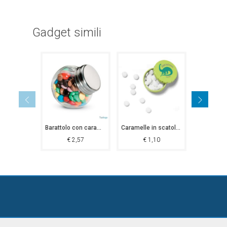
Gadget simili
Barattolo con caramelle Silvi
Caramelle in scatola di latta Surat
€
2,57
€
1,10
€
1