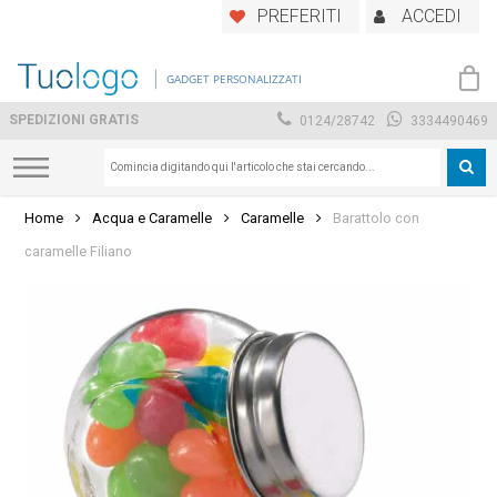
Skip
PREFERITI
ACCEDI
to
main
GADGET PERSONALIZZATI
content
SPEDIZIONI GRATIS
0124/28742
3334490469
Home
Acqua e Caramelle
Caramelle
Barattolo con
caramelle Filiano