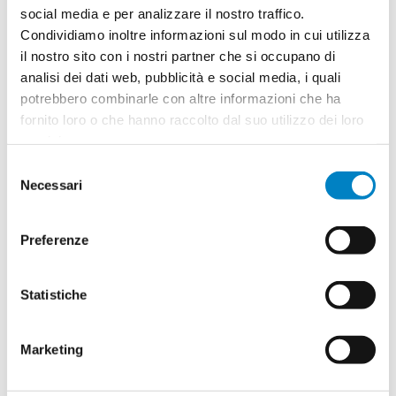
social media e per analizzare il nostro traffico.
Condividiamo inoltre informazioni sul modo in cui utilizza
il nostro sito con i nostri partner che si occupano di
Quantità
2
analisi dei dati web, pubblicità e social media, i quali
Minimo: 50
potrebbero combinarle con altre informazioni che ha
fornito loro o che hanno raccolto dal suo utilizzo dei loro
servizi.
Il tuo logo / grafica (opzionale)
3
Selezione
Vuoi caricare il tuo logo o grafica adesso? Potrai
Necessari
del
comunque farlo successivamente.
consenso
Preferenze
Carica o sposta il tuo file qui
PNG, JPG, SVG fino a 10MB
Statistiche
Riepilogo ordine:
Marketing
4
Barattolo con caramelle Filiano