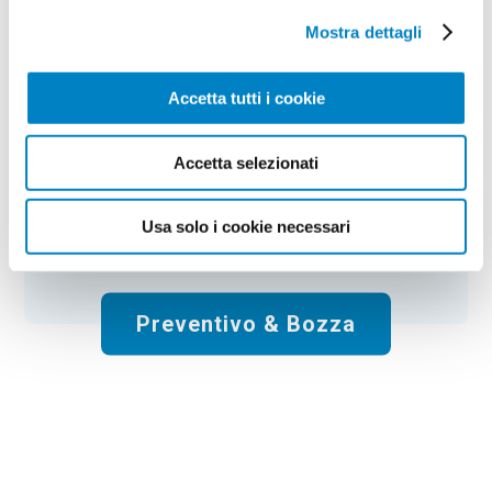
Mostra dettagli
Colore:
multicolore
Quantità:
50
Tempi di consegna:
10 gg lavorativi
€
137,50
+ IVA
Accetta tutti i cookie
Prezzo
:
*
*
Il prezzo non include la stampa
Accetta selezionati
Spese di spedizione:
Gratis
Usa solo i cookie necessari
Totale:
€
137.50
+ IVA
Preventivo & Bozza