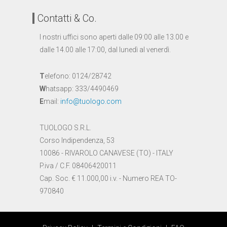
Contatti & Co.
I nostri uffici sono aperti dalle 09:00 alle 13.00 e
dalle 14.00 alle 17:00, dal lunedì al venerdì.
T
elefono: 0124/28742
W
hatsapp: 333/4490469
E
mail:
info@tuologo.com
TUOLOGO S.R.L.
Corso Indipendenza, 53
10086 - RIVAROLO CANAVESE (TO) - ITALY
P.iva / C.F. 08406420011
Cap. Soc. € 11.000,00 i.v. - Numero REA TO-
970840