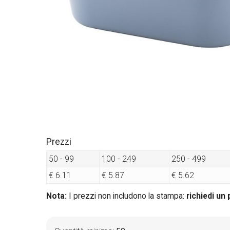
Prezzi
50 - 99
100 - 249
250 - 499
€ 6.11
€ 5.87
€ 5.62
Nota:
I prezzi non includono la stampa:
richiedi un