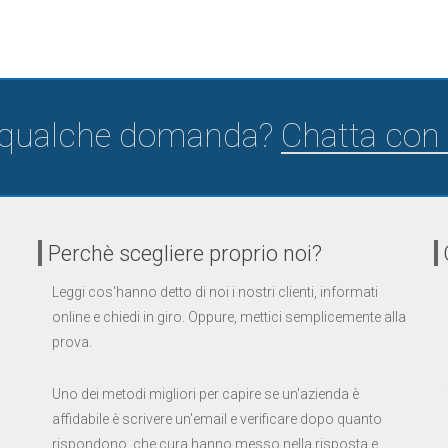
 qualche domanda?
Chatta con 
Perchè scegliere proprio noi?
Leggi cos'hanno detto di noi i nostri clienti, informati
online e chiedi in giro. Oppure, mettici semplicemente alla
prova.
Uno dei metodi migliori per capire se un'azienda è
affidabile è scrivere un'email e verificare dopo quanto
rispondono, che cura hanno messo nella risposta e