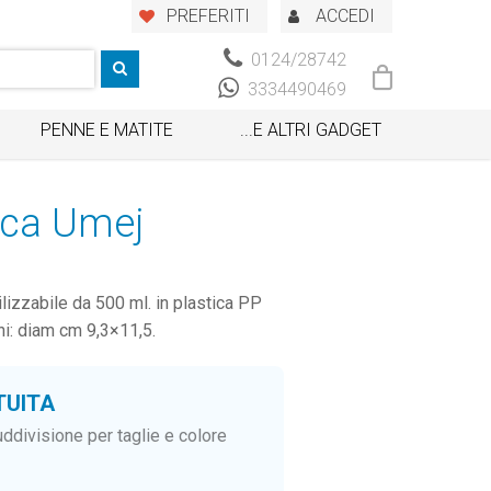
PREFERITI
ACCEDI
0124/28742
3334490469
PENNE E MATITE
...E ALTRI GADGET
tica Umej
ilizzabile da 500 ml. in plastica PP
ni: diam cm 9,3×11,5.
TUITA
ddivisione per taglie e colore