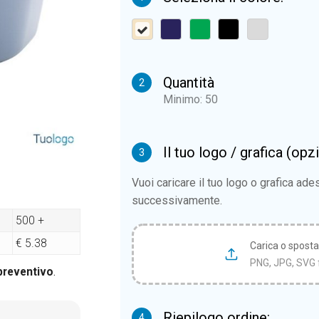
Quantità
2
Minimo: 50
Il tuo logo / grafica (opz
3
Vuoi caricare il tuo logo o grafica ad
successivamente.
500 +
€ 5.38
Carica o sposta i
PNG, JPG, SVG 
 preventivo
.
Riepilogo ordine:
4