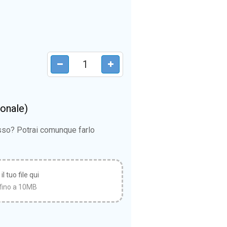
ionale)
esso? Potrai comunque farlo
l tuo file qui
fino a 10MB