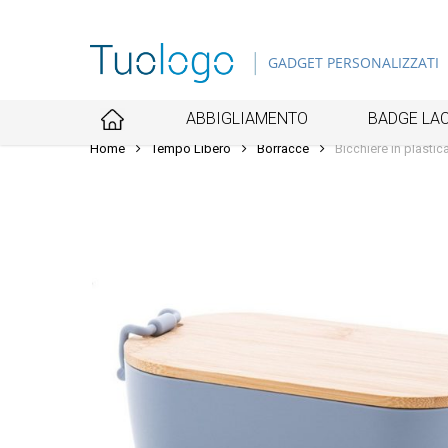
Skip
to
GADGET PERSONALIZZATI
main
content
ABBIGLIAMENTO
BADGE LAC
Home
Tempo Libero
Borracce
Bicchiere in plasti