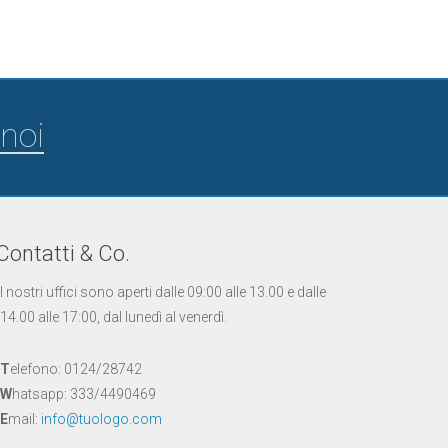
noi
Contatti & Co.
I nostri uffici sono aperti dalle 09:00 alle 13.00 e dalle
14.00 alle 17:00, dal lunedì al venerdì.
T
elefono: 0124/28742
W
hatsapp: 333/4490469
E
mail:
info@tuologo.com