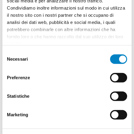
social media e per analizzare il nostro traffico.
Condividiamo inoltre informazioni sul modo in cui utilizza
Quantità
2
il nostro sito con i nostri partner che si occupano di
Minimo: 100
analisi dei dati web, pubblicità e social media, i quali
potrebbero combinarle con altre informazioni che ha
fornito loro o che hanno raccolto dal suo utilizzo dei loro
Il tuo logo / grafica (opzionale)
3
servizi.
Selezione
Vuoi caricare il tuo logo o grafica adesso? Potrai
Necessari
del
comunque farlo successivamente.
consenso
Preferenze
Carica o sposta il tuo file qui
PNG, JPG, SVG fino a 10MB
Statistiche
Riepilogo ordine:
4
Marketing
Borsa shopper ecologica Gould