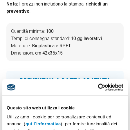
Nota:
I prezzi non includono la stampa:
richiedi un
preventivo
.
Quantità minima:
100
Tempi di consegna standard:
10 gg lavorativi
Materiale:
Bioplastica e RPET
Dimensioni:
cm 42x35x15
PREVENTIVO & BOZZA GRATUITA
Potrai indicare successivamente la suddivisione per
taglie e colore
Seleziona il colore:
1
Questo sito web utilizza i cookie
Utilizziamo i cookie per personalizzare contenuti ed
annunci (
qui l'informativa
), per fornire funzionalità dei