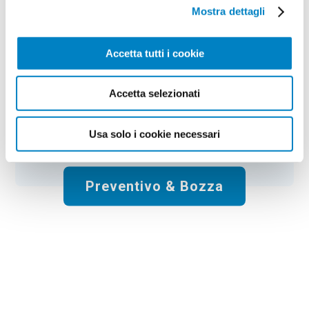
Colore:
white
Quantità:
100
Mostra dettagli
Tempi di consegna:
10 gg lavorativi
€
179,00
+ IVA
Prezzo
:
*
Accetta tutti i cookie
*
Il prezzo non include la stampa
Accetta selezionati
Spese di spedizione:
Gratis
Usa solo i cookie necessari
Totale:
€
179.00
+ IVA
Preventivo & Bozza