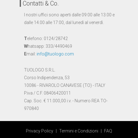
Contatti & Co.
I nostri uffici sono aperti dalle 09:00 alle 13.00 e
dalle 14.00 alle 17:00, dal lunedì al venerdì.
T
elefono: 0124/28742
W
hatsapp: 333/4490469
E
mail:
info@tuologo.com
TUOLOGO S.R.L.
Corso Indipendenza, 53
10086 - RIVAROLO CANAVESE (TO) - ITALY
P.iva / C.F. 08406420011
Cap. Soc. € 11.000,00 i.v. - Numero REA TO-
970840
Privacy Policy
|
Termini e Condizioni
|
FAQ