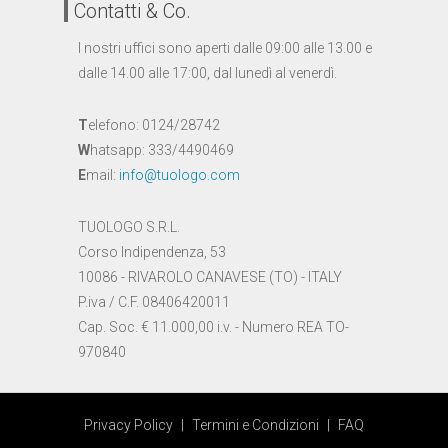
Contatti & Co.
I nostri uffici sono aperti dalle 09:00 alle 13.00 e
dalle 14.00 alle 17:00, dal lunedì al venerdì.
T
elefono: 0124/28742
W
hatsapp: 333/4490469
E
mail:
info@tuologo.com
TUOLOGO S.R.L.
Corso Indipendenza, 53
10086 - RIVAROLO CANAVESE (TO) - ITALY
P.iva / C.F. 08406420011
Cap. Soc. € 11.000,00 i.v. - Numero REA TO-
970840
Privacy Policy
|
Termini e Condizioni
|
FAQ