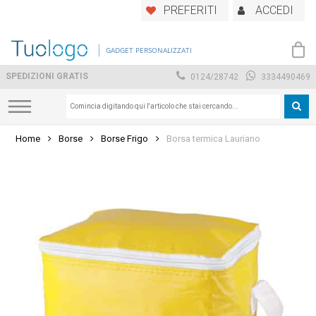
Skip
PREFERITI
ACCEDI
to
main
GADGET PERSONALIZZATI
content
SPEDIZIONI GRATIS
0124/28742
3334490469
Home
Borse
Borse Frigo
Borsa termica Lauriano