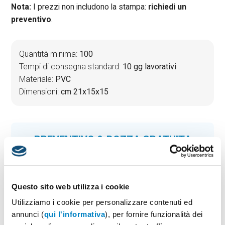
Nota:
I prezzi non includono la stampa:
richiedi un
preventivo
.
Quantità minima:
100
Tempi di consegna standard:
10 gg lavorativi
Materiale:
PVC
Dimensioni:
cm 21x15x15
PREVENTIVO & BOZZA GRATUITA
Potrai indicare successivamente la suddivisione per
taglie e colore
Seleziona il colore:
1
Questo sito web utilizza i cookie
Utilizziamo i cookie per personalizzare contenuti ed
annunci (
qui l'informativa
), per fornire funzionalità dei