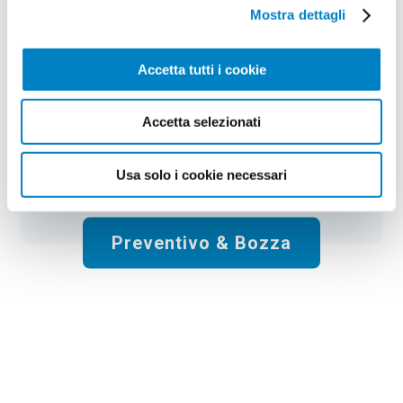
Colore:
white
Quantità:
100
Mostra dettagli
Tempi di consegna:
10 gg lavorativi
€
174,00
+ IVA
Prezzo
:
*
Accetta tutti i cookie
*
Il prezzo non include la stampa
Accetta selezionati
Spese di spedizione:
Gratis
Usa solo i cookie necessari
Totale:
€
174.00
+ IVA
Preventivo & Bozza