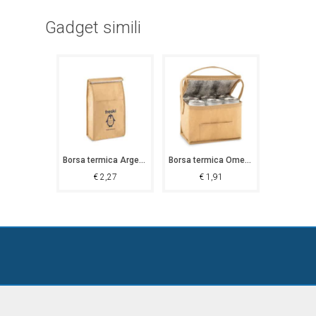
Gadget simili
Borsa termica Argegno
Borsa termica Omegna
€
2,27
€
1,91