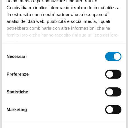
social media e per analizzare il nostro traffico.
Condividiamo inoltre informazioni sul modo in cui utilizza
Quantità
2
il nostro sito con i nostri partner che si occupano di
Minimo: 100
analisi dei dati web, pubblicità e social media, i quali
potrebbero combinarle con altre informazioni che ha
fornito loro o che hanno raccolto dal suo utilizzo dei loro
Il tuo logo / grafica (opzionale)
3
servizi.
Selezione
Vuoi caricare il tuo logo o grafica adesso? Potrai
Necessari
del
comunque farlo successivamente.
consenso
Preferenze
Carica o sposta il tuo file qui
PNG, JPG, SVG fino a 10MB
Statistiche
Riepilogo ordine:
4
Marketing
Borsa termica Lauriano