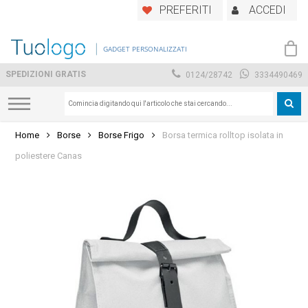
Skip
PREFERITI
ACCEDI
to
main
GADGET PERSONALIZZATI
content
SPEDIZIONI GRATIS
0124/28742
3334490469
Home
Borse
Borse Frigo
Borsa termica rolltop isolata in
poliestere Canas