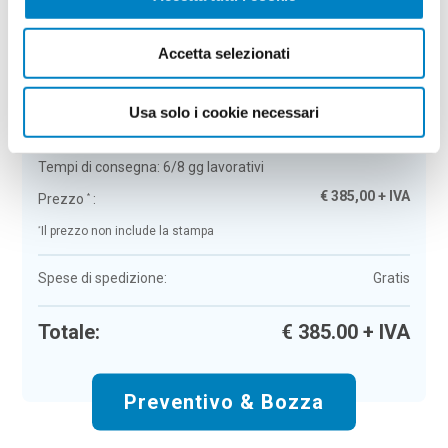
Riepilogo ordine:
4
Accetta selezionati
Borsa termica rolltop isolata in
poliestere Canas
Usa solo i cookie necessari
Colore:
nero
Quantità:
50
Tempi di consegna:
6/8 gg lavorativi
€
385,00
+ IVA
Prezzo
:
*
*
Il prezzo non include la stampa
Spese di spedizione:
Gratis
Totale:
€
385.00
+ IVA
Preventivo & Bozza