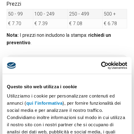
Prezzi
50 - 99
100 - 249
250 - 499
500 +
€ 7.70
€ 7.39
€ 7.08
€ 6.78
Nota:
I prezzi non includono la stampa:
richiedi un
preventivo
.
Quantità minima:
50
Tempi di consegna standard:
6/8 gg lavorativi
Materiale:
Poliestere
Dimensioni:
cm 24x12x25
Questo sito web utilizza i cookie
Utilizziamo i cookie per personalizzare contenuti ed
annunci (
qui l'informativa
), per fornire funzionalità dei
social media e per analizzare il nostro traffico.
PREVENTIVO & BOZZA GRATUITA
Condividiamo inoltre informazioni sul modo in cui utilizza
Potrai indicare successivamente la suddivisione per
il nostro sito con i nostri partner che si occupano di
taglie e colore
analisi dei dati web, pubblicità e social media, i quali