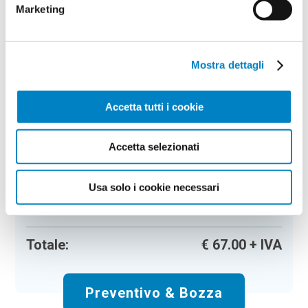
PNG, JPG, SVG fino a 10MB
Marketing
Riepilogo ordine:
4
Mostra dettagli
Braccialetto in tyvec 25 mm Halle
Accetta tutti i cookie
Colore:
white
Quantità:
100
Tempi di consegna:
15 gg lavorativi
Accetta selezionati
€
67,00
+ IVA
Prezzo
:
*
*
Il prezzo include la stampa:
1 Colore
.
Usa solo i cookie necessari
Spese di spedizione:
Gratis
Totale:
€
67.00
+ IVA
Preventivo & Bozza