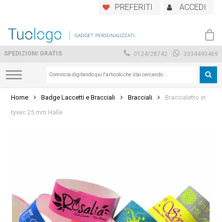
Skip
PREFERITI
ACCEDI
to
main
GADGET PERSONALIZZATI
content
SPEDIZIONI GRATIS
0124/28742
3334490469
Home
Badge Laccetti e Bracciali
Bracciali
Braccialetto in
tyvec 25 mm Halle