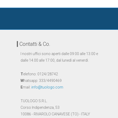
Contatti & Co.
I nostri uffici sono aperti dalle 09:00 alle 13.00 e
dalle 14.00 alle 17:00, dal lunedì al venerdì.
T
elefono: 0124/28742
W
hatsapp: 333/4490469
E
mail:
info@tuologo.com
TUOLOGO S.R.L.
Corso Indipendenza, 53
10086 - RIVAROLO CANAVESE (TO) - ITALY