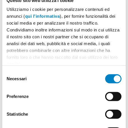
Questo sito web utilizza i cookie
Utilizziamo i cookie per personalizzare contenuti ed
annunci (
qui l'informativa
), per fornire funzionalità dei
social media e per analizzare il nostro traffico.
Condividiamo inoltre informazioni sul modo in cui utilizza
il nostro sito con i nostri partner che si occupano di
analisi dei dati web, pubblicità e social media, i quali
potrebbero combinarle con altre informazioni che ha
Quantità
2
fornito loro o che hanno raccolto dal suo utilizzo dei loro
Minimo: 100
servizi.
Selezione
Necessari
del
Il tuo logo / grafica (opzionale)
3
consenso
Preferenze
Vuoi caricare il tuo logo o grafica adesso? Potrai
comunque farlo successivamente.
Statistiche
Carica o sposta il tuo file qui