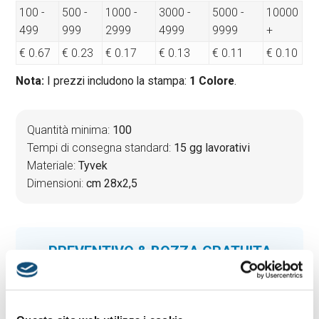
100 -
500 -
1000 -
3000 -
5000 -
10000
499
999
2999
4999
9999
+
€ 0.67
€ 0.23
€ 0.17
€ 0.13
€ 0.11
€ 0.10
Nota:
I prezzi includono la stampa:
1 Colore
.
Quantità minima:
100
Tempi di consegna standard:
15 gg lavorativi
Materiale:
Tyvek
Dimensioni:
cm 28x2,5
PREVENTIVO & BOZZA GRATUITA
Potrai indicare successivamente la suddivisione per
taglie e colore
Seleziona il colore:
1