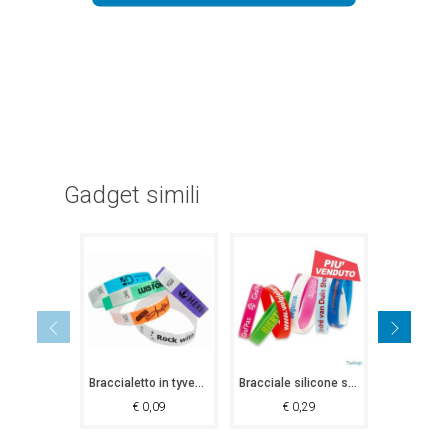
Gadget simili
Braccialetto in tyvec 19 mm Genk
Bracciale silicone stampato Pechino
€
0,09
€
0,29
€
0