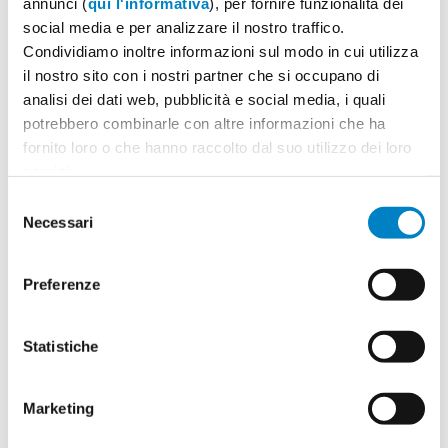
annunci (
qui l'informativa
), per fornire funzionalità dei
social media e per analizzare il nostro traffico.
Condividiamo inoltre informazioni sul modo in cui utilizza
il nostro sito con i nostri partner che si occupano di
Quantità
2
analisi dei dati web, pubblicità e social media, i quali
Minimo: 100
potrebbero combinarle con altre informazioni che ha
fornito loro o che hanno raccolto dal suo utilizzo dei loro
servizi.
Il tuo logo / grafica (opzionale)
3
Selezione
Necessari
del
Vuoi caricare il tuo logo o grafica adesso? Potrai
consenso
comunque farlo successivamente.
Preferenze
Carica o sposta il tuo file qui
PNG, JPG, SVG fino a 10MB
Statistiche
Marketing
Riepilogo ordine:
4