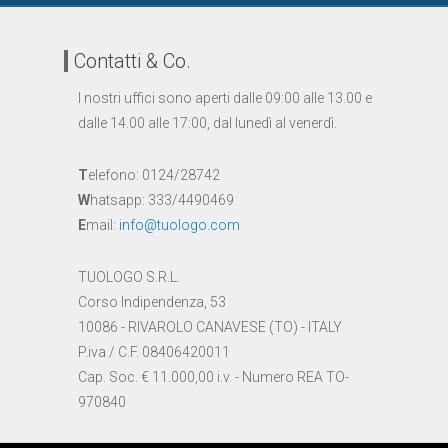
Contatti & Co.
I nostri uffici sono aperti dalle 09:00 alle 13.00 e
dalle 14.00 alle 17:00, dal lunedì al venerdì.
T
elefono: 0124/28742
W
hatsapp: 333/4490469
E
mail:
info@tuologo.com
TUOLOGO S.R.L.
Corso Indipendenza, 53
10086 - RIVAROLO CANAVESE (TO) - ITALY
P.iva / C.F. 08406420011
Cap. Soc. € 11.000,00 i.v. - Numero REA TO-
970840