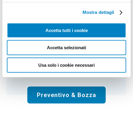
Calendario da muro Emozioni
Mostra dettagli
Colore:
neutro
Quantità:
100
Tempi di consegna:
10 gg lavorativi
Accetta tutti i cookie
€
248,00
+ IVA
Prezzo
:
*
*
Il prezzo include la stampa:
1 Colore
.
Accetta selezionati
Spese di spedizione:
Gratis
Usa solo i cookie necessari
Totale:
€
248.00
+ IVA
Preventivo & Bozza