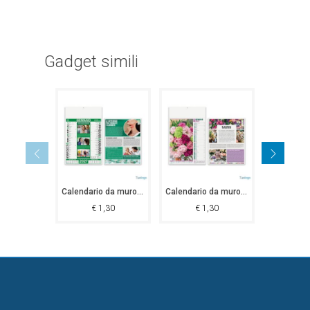
Gadget simili
Calendario da muro Farmacia
Calendario da muro Fiori
€
1,30
€
1,30
€
1