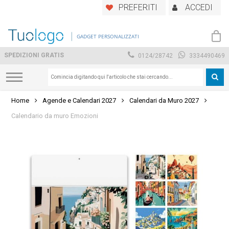
Skip
PREFERITI
ACCEDI
to
main
GADGET PERSONALIZZATI
content
SPEDIZIONI GRATIS
0124/28742
3334490469
Home
Agende e Calendari 2027
Calendari da Muro 2027
Calendario da muro Emozioni