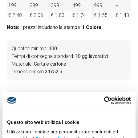
199
299
399
499
999
+
€ 2.48
€ 2.06
€ 1.83
€ 1.74
€ 1.55
€ 1.43
Nota:
I prezzi includono la stampa:
1 Colore
.
Quantità minima:
100
Tempi di consegna standard:
10 gg lavorativi
Materiale:
Carta e cartone
Dimensioni:
cm 31x52.5
PREVENTIVO & BOZZA GRATUITA
Potrai indicare successivamente la suddivisione per
taglie e colore
Questo sito web utilizza i cookie
Seleziona il colore:
1
Utilizziamo i cookie per personalizzare contenuti ed