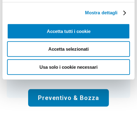
Calendario da muro Wer
Mostra dettagli
Colore:
neutro
Quantità:
100
Tempi di consegna:
15 gg lavorativi
Accetta tutti i cookie
€
418,00
+ IVA
Prezzo
:
*
*
Il prezzo include la stampa:
Quadricromia
.
Accetta selezionati
Spese di spedizione:
Gratis
Usa solo i cookie necessari
Totale:
€
418.00
+ IVA
Preventivo & Bozza