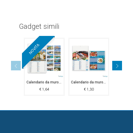
Gadget simili
NOVITA
Calendario da muro Puglia
Calendario da muro Mare in Tavola
€
1,64
€
1,30
€
0