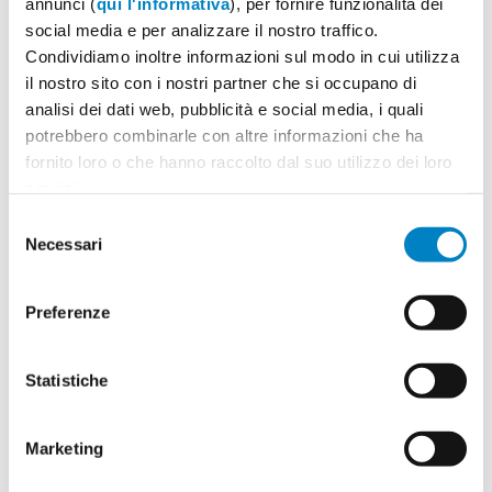
annunci (
qui l'informativa
), per fornire funzionalità dei
social media e per analizzare il nostro traffico.
Condividiamo inoltre informazioni sul modo in cui utilizza
il nostro sito con i nostri partner che si occupano di
Quantità
2
analisi dei dati web, pubblicità e social media, i quali
Minimo: 100
potrebbero combinarle con altre informazioni che ha
fornito loro o che hanno raccolto dal suo utilizzo dei loro
servizi.
Il tuo logo / grafica (opzionale)
3
Selezione
Necessari
del
Vuoi caricare il tuo logo o grafica adesso? Potrai
consenso
comunque farlo successivamente.
Preferenze
Carica o sposta il tuo file qui
PNG, JPG, SVG fino a 10MB
Statistiche
Marketing
Riepilogo ordine:
4