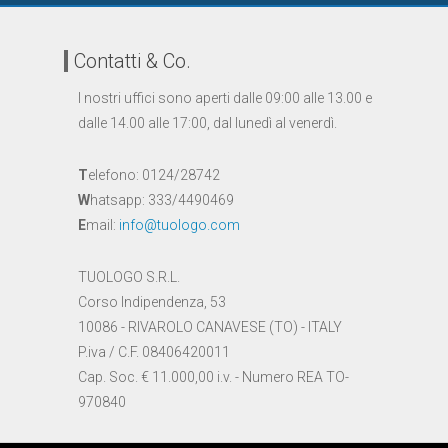
Contatti & Co.
I nostri uffici sono aperti dalle 09:00 alle 13.00 e
dalle 14.00 alle 17:00, dal lunedì al venerdì.
T
elefono: 0124/28742
W
hatsapp: 333/4490469
E
mail:
info@tuologo.com
TUOLOGO S.R.L.
Corso Indipendenza, 53
10086 - RIVAROLO CANAVESE (TO) - ITALY
P.iva / C.F. 08406420011
Cap. Soc. € 11.000,00 i.v. - Numero REA TO-
970840