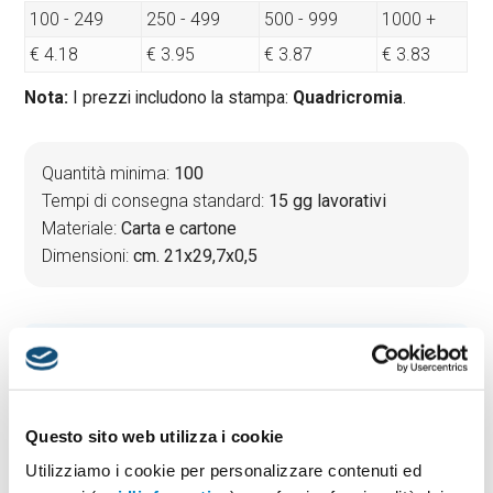
100 - 249
250 - 499
500 - 999
1000 +
€ 4.18
€ 3.95
€ 3.87
€ 3.83
Nota:
I prezzi includono la stampa:
Quadricromia
.
Quantità minima:
100
Tempi di consegna standard:
15 gg lavorativi
Materiale:
Carta e cartone
Dimensioni:
cm. 21x29,7x0,5
PREVENTIVO & BOZZA GRATUITA
Potrai indicare successivamente la suddivisione per
taglie e colore
Questo sito web utilizza i cookie
Seleziona il colore:
1
Utilizziamo i cookie per personalizzare contenuti ed