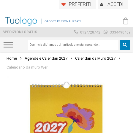
Skip
PREFERITI
ACCEDI
to
main
GADGET PERSONALIZZATI
content
SPEDIZIONI GRATIS
0124/28742
3334490469
Home
Agende e Calendari 2027
Calendari da Muro 2027
Calendario da muro Wer