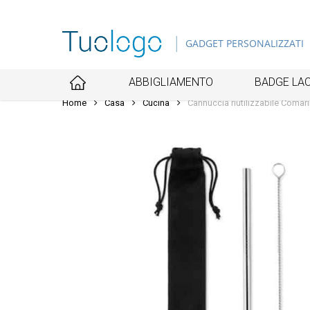
Skip
to
GADGET PERSONALIZZATI
main
content
ABBIGLIAMENTO
BADGE LAC
Home
Casa
Cucina
Cannuccia riutilizzabile Comar