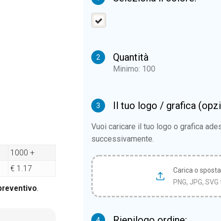
Quantità
2
Minimo: 100
Il tuo logo / grafica (opz
3
Vuoi caricare il tuo logo o grafica ad
successivamente.
1000 +
€ 1.17
Carica o sposta i
PNG, JPG, SVG 
 preventivo
.
Riepilogo ordine:
4