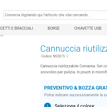
CETTI E BRACCIALI
BORSE
CHIAVETTE USB
ina
Cannuccia riutili
Codice: NS2615
|
Cannuccia riutilizzabile Comarina. Set c
scovolino per pulizia. In pouch in micro
PREVENTIVO & BOZZA GRA
Potrai indicare successivamente la su
Seleziona il colore:
1