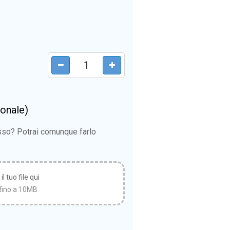
ionale)
esso? Potrai comunque farlo
l tuo file qui
fino a 10MB