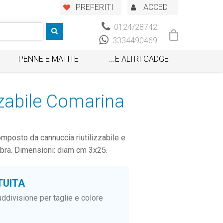
PREFERITI
ACCEDI
0124/28742
3334490469
PENNE E MATITE
...E ALTRI GADGET
zzabile Comarina
omposto da cannuccia riutilizzabile e
fibra. Dimensioni: diam cm 3x25.
TUITA
ddivisione per taglie e colore