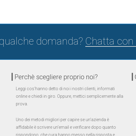
 qualche domanda?
Chatta con 
Perchè scegliere proprio noi?
Leggi cos'hanno detto di noi i nostri clienti, informati
online e chiedi in giro. Oppure, mettici semplicemente alla
prova.
Uno dei metodi migliori per capire se un'azienda è
affidabile è scrivere un'email e verificare dopo quanto
rispondono, che cura hanno messo nella risposta e