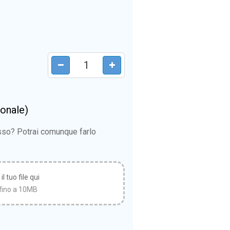
ionale)
esso? Potrai comunque farlo
l tuo file qui
fino a 10MB