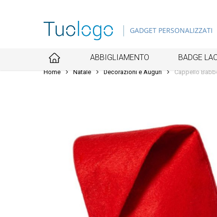
Skip
to
GADGET PERSONALIZZATI
main
content
ABBIGLIAMENTO
BADGE LAC
Home
Natale
Decorazioni e Auguri
Cappello Babb