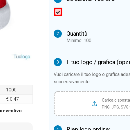
Quantità
2
Minimo: 100
Il tuo logo / grafica (opz
3
Vuoi caricare il tuo logo o grafica ad
successivamente.
1000 +
€ 0.47
Carica o sposta i
PNG, JPG, SVG 
 preventivo
.
Riepilogo ordine:
4