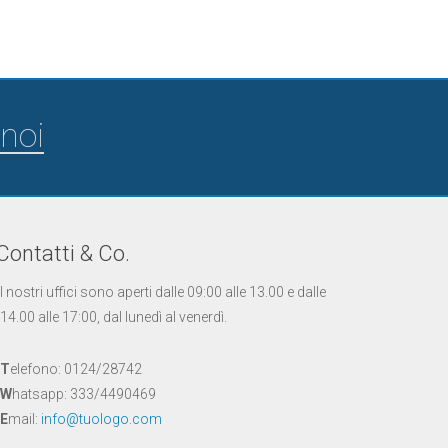
noi
Contatti & Co.
I nostri uffici sono aperti dalle 09:00 alle 13.00 e dalle
14.00 alle 17:00, dal lunedì al venerdì.
T
elefono: 0124/28742
W
hatsapp: 333/4490469
E
mail:
info@tuologo.com