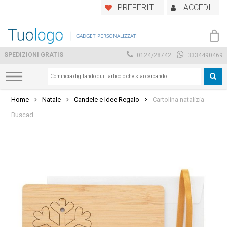
Skip
PREFERITI
ACCEDI
to
main
GADGET PERSONALIZZATI
content
SPEDIZIONI GRATIS
0124/28742
3334490469
Home
Natale
Candele e Idee Regalo
Cartolina natalizia
Buscad