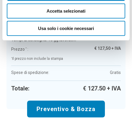
Riepilogo ordine:
4
Accetta selezionati
Cartolina natalizia Buscad
Usa solo i cookie necessari
Colore:
fantasia a
Quantità:
50
Tempi di consegna:
10 gg lavorativi
€
127,50
+ IVA
Prezzo
:
*
*
Il prezzo non include la stampa
Spese di spedizione:
Gratis
Totale:
€
127.50
+ IVA
Preventivo & Bozza