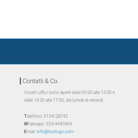
Contatti & Co.
I nostri uffici sono aperti dalle 09:00 alle 13.00 e
dalle 14.00 alle 17:00, dal lunedì al venerdì.
T
elefono: 0124/28742
W
hatsapp: 333/4490469
E
mail:
info@tuologo.com