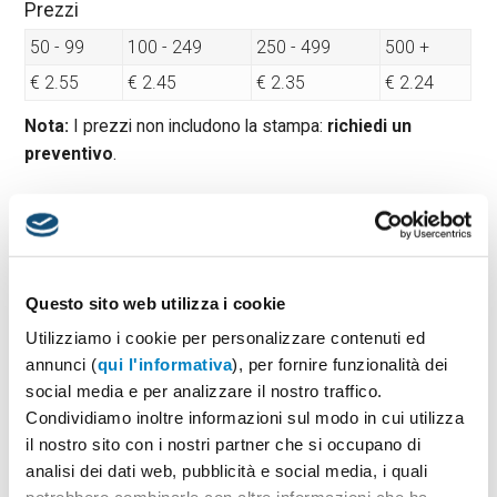
Prezzi
50 - 99
100 - 249
250 - 499
500 +
€ 2.55
€ 2.45
€ 2.35
€ 2.24
Nota:
I prezzi non includono la stampa:
richiedi un
preventivo
.
Quantità minima:
50
Tempi di consegna standard:
10 gg lavorativi
Materiale:
Bamboo
Questo sito web utilizza i cookie
Dimensioni:
cm 14,5x9,5x0,3
Utilizziamo i cookie per personalizzare contenuti ed
annunci (
qui l'informativa
), per fornire funzionalità dei
social media e per analizzare il nostro traffico.
PREVENTIVO & BOZZA GRATUITA
Condividiamo inoltre informazioni sul modo in cui utilizza
il nostro sito con i nostri partner che si occupano di
Potrai indicare successivamente la suddivisione per
taglie e colore
analisi dei dati web, pubblicità e social media, i quali