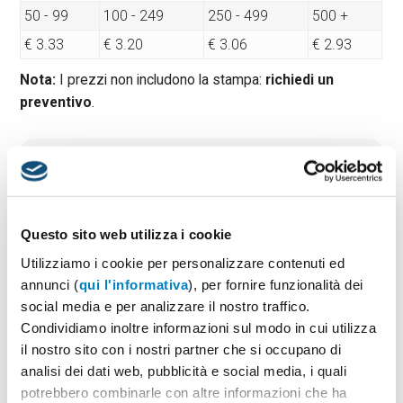
50 - 99
100 - 249
250 - 499
500 +
€ 3.33
€ 3.20
€ 3.06
€ 2.93
Nota:
I prezzi non includono la stampa:
richiedi un
preventivo
.
Quantità minima:
50
Tempi di consegna standard:
10 gg lavorativi
Materiale:
Legno
Dimensioni:
diam cm 9,9×9,7×13
Questo sito web utilizza i cookie
Utilizziamo i cookie per personalizzare contenuti ed
annunci (
qui l'informativa
), per fornire funzionalità dei
social media e per analizzare il nostro traffico.
PREVENTIVO & BOZZA GRATUITA
Condividiamo inoltre informazioni sul modo in cui utilizza
Potrai indicare successivamente la suddivisione per
il nostro sito con i nostri partner che si occupano di
taglie e colore
analisi dei dati web, pubblicità e social media, i quali
potrebbero combinarle con altre informazioni che ha
Seleziona il colore:
1