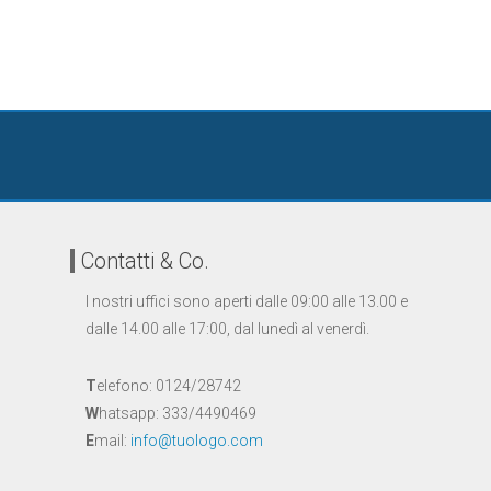
Contatti & Co.
I nostri uffici sono aperti dalle 09:00 alle 13.00 e
dalle 14.00 alle 17:00, dal lunedì al venerdì.
T
elefono: 0124/28742
W
hatsapp: 333/4490469
E
mail:
info@tuologo.com