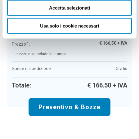
Accetta selezionati
Casetta in legno per uccelli Bena
Colore:
beige
Quantità:
50
Usa solo i cookie necessari
Tempi di consegna:
10 gg lavorativi
€
166,50
+ IVA
Prezzo
:
*
*
Il prezzo non include la stampa
Spese di spedizione:
Gratis
Totale:
€
166.50
+ IVA
Preventivo & Bozza