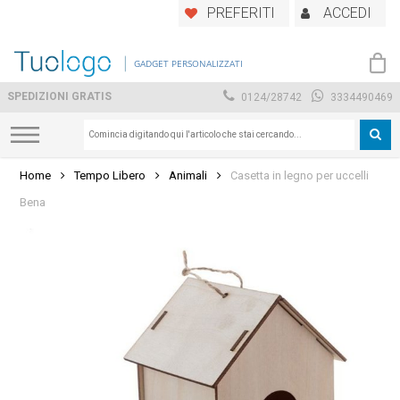
Skip
PREFERITI
ACCEDI
to
main
GADGET PERSONALIZZATI
content
SPEDIZIONI GRATIS
0124/28742
3334490469
Home
Tempo Libero
Animali
Casetta in legno per uccelli
Bena