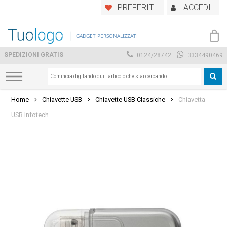
Skip
PREFERITI
ACCEDI
to
main
GADGET PERSONALIZZATI
content
SPEDIZIONI GRATIS
0124/28742
3334490469
Home
Chiavette USB
Chiavette USB Classiche
Chiavetta
USB Infotech