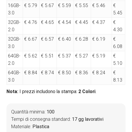
16GB-
€ 5.79
€ 5.67
€ 5.59
€ 5.55
€ 5.46
€
3.0
5.45
32GB-
€ 4.76
€ 4.65
€ 4.54
€ 4.45
€ 4.37
€
2.0
4.30
32GB-
€ 6.67
€ 6.57
€ 6.40
€ 6.28
€ 6.19
€
3.0
6.08
64GB-
€ 5.62
€ 5.51
€ 5.37
€ 5.27
€ 5.19
€
2.0
5.10
64GB-
€ 8.84
€ 8.74
€ 8.50
€ 8.36
€ 8.24
€
3.0
8.13
Nota:
I prezzi includono la stampa:
2 Colori
.
Quantità minima:
100
Tempi di consegna standard:
17 gg lavorativi
Materiale:
Plastica