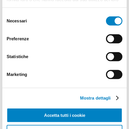
servizi.
da € 0.42
Selezione
Necessari
del
consenso
Accessorio laccetto 7 mm
Preferenze
da € 0.15
Statistiche
Accessorio portachiavi 1
da € 0.12
Marketing
Accessorio portachiavi 2
Mostra dettagli
da € 0.12
Accetta tutti i cookie