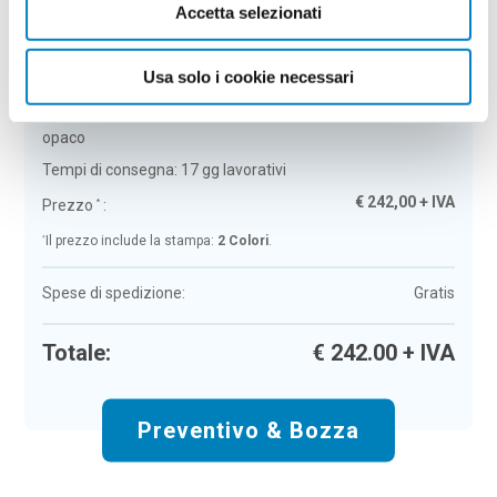
Accetta selezionati
Riepilogo ordine:
4
Chiavetta USB Infotech
Usa solo i cookie necessari
Colore:
argento
Quantità:
100
Opzione:
1GB-2.0
opaco
Tempi di consegna:
17 gg lavorativi
€
242,00
+ IVA
Prezzo
:
*
*
Il prezzo include la stampa:
2 Colori
.
Spese di spedizione:
Gratis
Totale:
€
242.00
+ IVA
Preventivo & Bozza