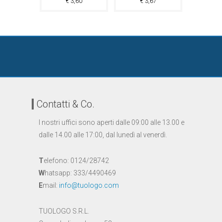
€
3,60
€
3,67
€
2
Contatti & Co.
I nostri uffici sono aperti dalle 09:00 alle 13.00 e
dalle 14.00 alle 17:00, dal lunedì al venerdì.
T
elefono: 0124/28742
W
hatsapp: 333/4490469
E
mail:
info@tuologo.com
TUOLOGO S.R.L.