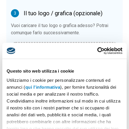
Il tuo logo / grafica (opzionale)
3
Vuoi caricare il tuo logo o grafica adesso? Potrai
comunque farlo successivamente.
Carica o sposta il tuo file qui
PNG, JPG, SVG fino a 10MB
Questo sito web utilizza i cookie
Utilizziamo i cookie per personalizzare contenuti ed
VUOI AGGIUNGERE DEGLI ACCESSORI?
annunci (
qui l'informativa
), per fornire funzionalità dei
social media e per analizzare il nostro traffico.
Scatola in latta con finestra
Condividiamo inoltre informazioni sul modo in cui utilizza
da € 0.96
il nostro sito con i nostri partner che si occupano di
analisi dei dati web, pubblicità e social media, i quali
potrebbero combinarle con altre informazioni che ha
Scatola in plastica con magnete
fornito loro o che hanno raccolto dal suo utilizzo dei loro