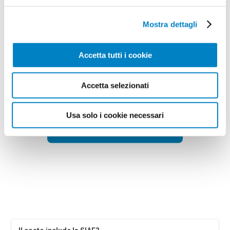
Tempi di consegna:
16 gg lavorativi
€
348,00
+ IVA
Prezzo
:
Mostra dettagli
*
*
Il prezzo include la stampa:
2 Colori
.
Accetta tutti i cookie
Spese di spedizione:
Gratis
Accetta selezionati
Totale:
€
348.00
+ IVA
Usa solo i cookie necessari
Preventivo & Bozza