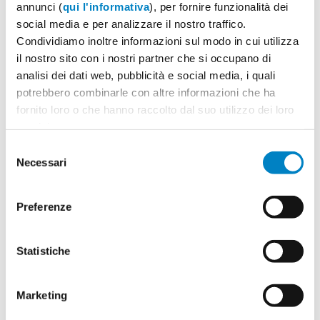
annunci (
qui l'informativa
), per fornire funzionalità dei
social media e per analizzare il nostro traffico.
Condividiamo inoltre informazioni sul modo in cui utilizza
VUOI AGGIUNGERE DEGLI ACCESSORI?
il nostro sito con i nostri partner che si occupano di
Scatola in latta con finestra
analisi dei dati web, pubblicità e social media, i quali
potrebbero combinarle con altre informazioni che ha
da € 0.96
fornito loro o che hanno raccolto dal suo utilizzo dei loro
servizi.
Selezione
Scatola in plastica con magnete
Necessari
del
da € 0.42
consenso
Preferenze
Riepilogo ordine:
Statistiche
4
Chiavetta USB Powerpixel
Marketing
Colore:
nero
Quantità:
100
Opzione:
1GB-2.0