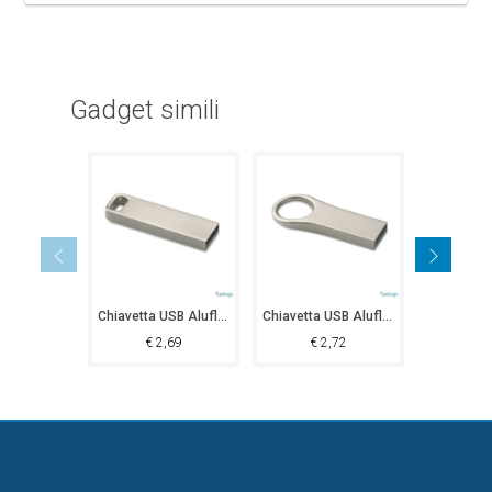
Gadget simili
Chiavetta USB Aluflash Square
Chiavetta USB Aluflash Round
€
2,69
€
2,72
€
2