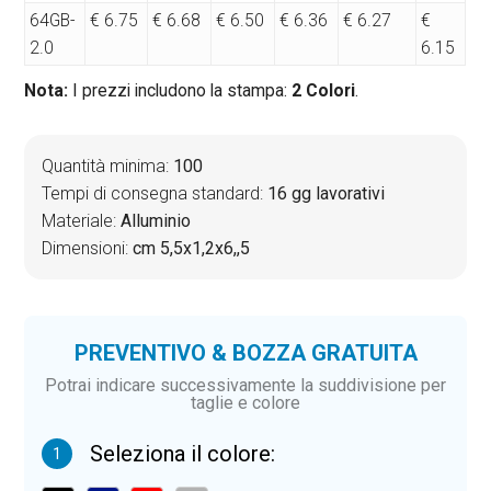
64GB-
€ 6.75
€ 6.68
€ 6.50
€ 6.36
€ 6.27
€
2.0
6.15
Nota:
I prezzi includono la stampa:
2 Colori
.
Quantità minima:
100
Tempi di consegna standard:
16 gg lavorativi
Materiale:
Alluminio
Dimensioni:
cm 5,5x1,2x6,,5
PREVENTIVO & BOZZA GRATUITA
Potrai indicare successivamente la suddivisione per
taglie e colore
Seleziona il colore:
1