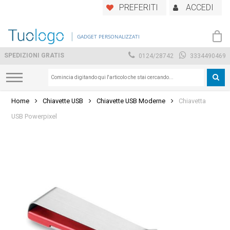
Skip
PREFERITI
ACCEDI
to
main
GADGET PERSONALIZZATI
content
SPEDIZIONI GRATIS
0124/28742
3334490469
Home
Chiavette USB
Chiavette USB Moderne
Chiavetta
USB Powerpixel