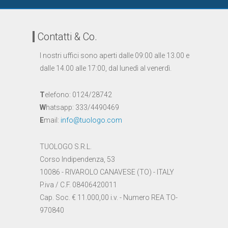
Contatti & Co.
I nostri uffici sono aperti dalle 09:00 alle 13.00 e
dalle 14.00 alle 17:00, dal lunedì al venerdì.
T
elefono: 0124/28742
W
hatsapp: 333/4490469
E
mail:
info@tuologo.com
TUOLOGO S.R.L.
Corso Indipendenza, 53
10086 - RIVAROLO CANAVESE (TO) - ITALY
P.iva / C.F. 08406420011
Cap. Soc. € 11.000,00 i.v. - Numero REA TO-
970840