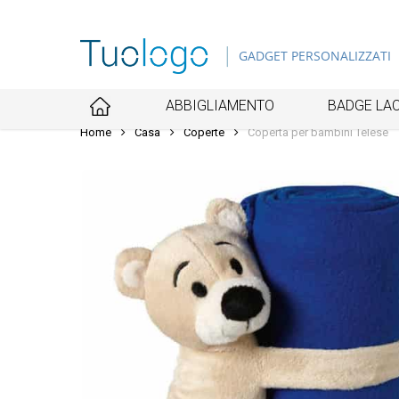
Skip
to
GADGET PERSONALIZZATI
main
content
ABBIGLIAMENTO
BADGE LAC
Home
Casa
Coperte
Coperta per bambini Telese