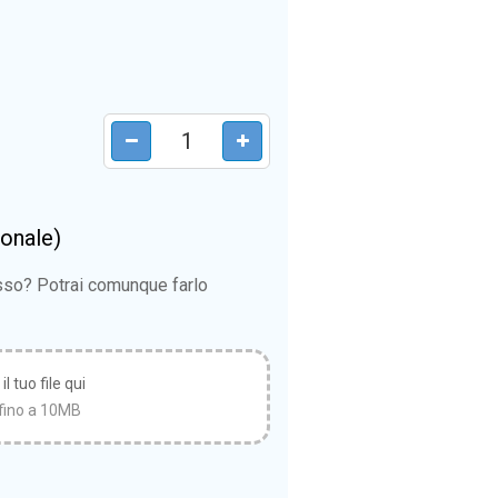
ionale)
esso? Potrai comunque farlo
l tuo file qui
fino a 10MB