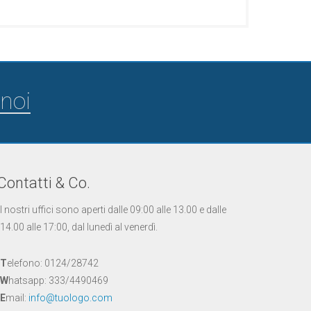
noi
Contatti & Co.
I nostri uffici sono aperti dalle 09:00 alle 13.00 e dalle
14.00 alle 17:00, dal lunedì al venerdì.
T
elefono: 0124/28742
W
hatsapp: 333/4490469
E
mail:
info@tuologo.com