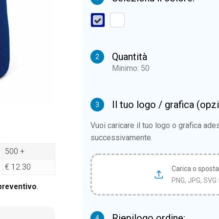
Quantità
2
Minimo: 50
Il tuo logo / grafica (opz
3
Vuoi caricare il tuo logo o grafica ad
successivamente.
500 +
€ 12.30
Carica o sposta i
PNG, JPG, SVG 
 preventivo
.
Riepilogo ordine:
4