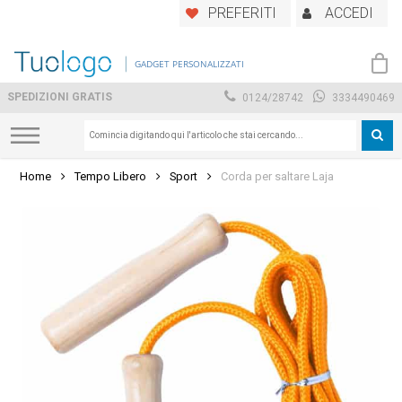
Skip
PREFERITI
ACCEDI
to
main
GADGET PERSONALIZZATI
content
SPEDIZIONI GRATIS
0124/28742
3334490469
Home
Tempo Libero
Sport
Corda per saltare Laja