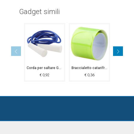
Gadget simili
Corda per saltare Guadalajara
Braccialetto catarifrangente Wynne
Porta sca
€
0,92
€
0,36
€
3