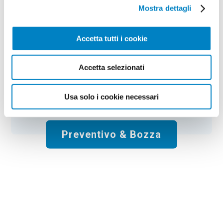
Colore:
orange
Quantità:
100
Mostra dettagli
Tempi di consegna:
10 gg lavorativi
€
173,00
+ IVA
Prezzo
:
*
Accetta tutti i cookie
*
Il prezzo non include la stampa
Accetta selezionati
Spese di spedizione:
Gratis
Usa solo i cookie necessari
Totale:
€
173.00
+ IVA
Preventivo & Bozza