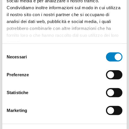
social media e per analizzare il nostro traffico.
Condividiamo inoltre informazioni sul modo in cui utilizza
Quantità
2
il nostro sito con i nostri partner che si occupano di
Minimo: 100
analisi dei dati web, pubblicità e social media, i quali
potrebbero combinarle con altre informazioni che ha
fornito loro o che hanno raccolto dal suo utilizzo dei loro
Il tuo logo / grafica (opzionale)
3
servizi.
Selezione
Vuoi caricare il tuo logo o grafica adesso? Potrai
Necessari
del
comunque farlo successivamente.
consenso
Preferenze
Carica o sposta il tuo file qui
PNG, JPG, SVG fino a 10MB
Statistiche
Riepilogo ordine:
4
Marketing
Corda per saltare Laja