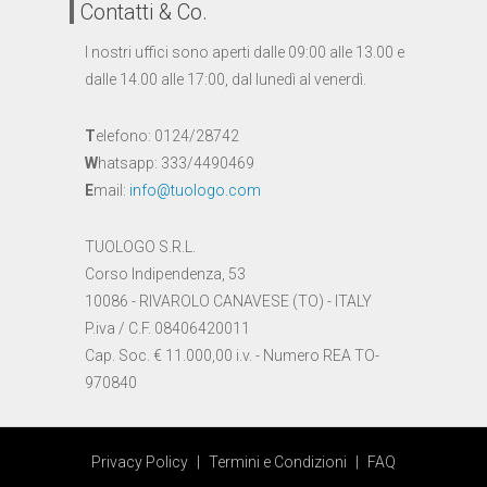
Contatti & Co.
I nostri uffici sono aperti dalle 09:00 alle 13.00 e
dalle 14.00 alle 17:00, dal lunedì al venerdì.
T
elefono: 0124/28742
W
hatsapp: 333/4490469
E
mail:
info@tuologo.com
TUOLOGO S.R.L.
Corso Indipendenza, 53
10086 - RIVAROLO CANAVESE (TO) - ITALY
P.iva / C.F. 08406420011
Cap. Soc. € 11.000,00 i.v. - Numero REA TO-
970840
Privacy Policy
|
Termini e Condizioni
|
FAQ