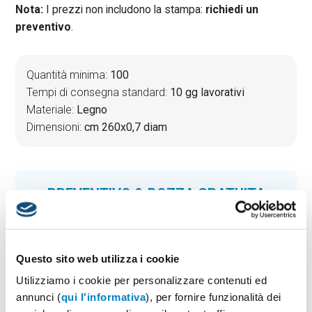
Nota:
I prezzi non includono la stampa:
richiedi un
preventivo
.
Quantità minima:
100
Tempi di consegna standard:
10 gg lavorativi
Materiale:
Legno
Dimensioni:
cm 260x0,7 diam
PREVENTIVO & BOZZA GRATUITA
Potrai indicare successivamente la suddivisione per
taglie e colore
Seleziona il colore:
1
Questo sito web utilizza i cookie
Utilizziamo i cookie per personalizzare contenuti ed
annunci (
qui l'informativa
), per fornire funzionalità dei