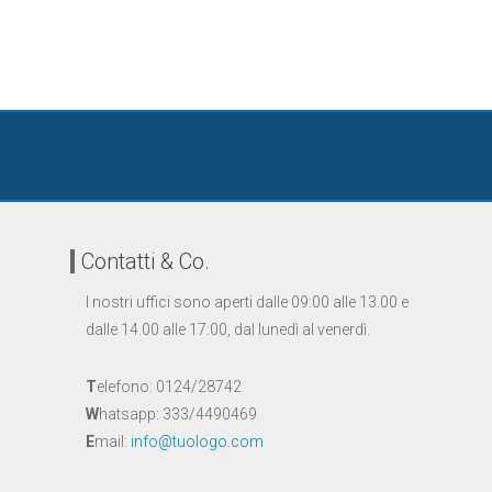
Contatti & Co.
I nostri uffici sono aperti dalle 09:00 alle 13.00 e
dalle 14.00 alle 17:00, dal lunedì al venerdì.
T
elefono: 0124/28742
W
hatsapp: 333/4490469
E
mail:
info@tuologo.com