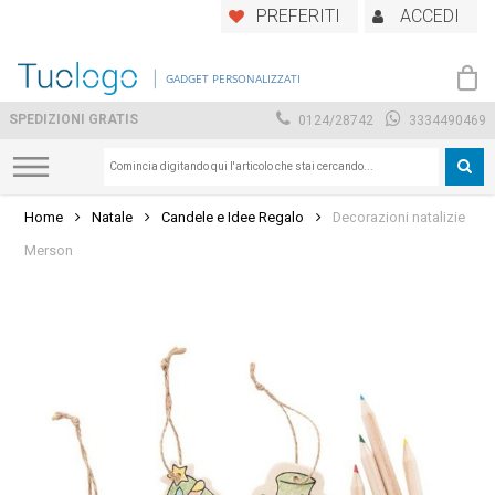
Skip
PREFERITI
ACCEDI
to
main
GADGET PERSONALIZZATI
content
SPEDIZIONI GRATIS
0124/28742
3334490469
Home
Natale
Candele e Idee Regalo
Decorazioni natalizie
Merson