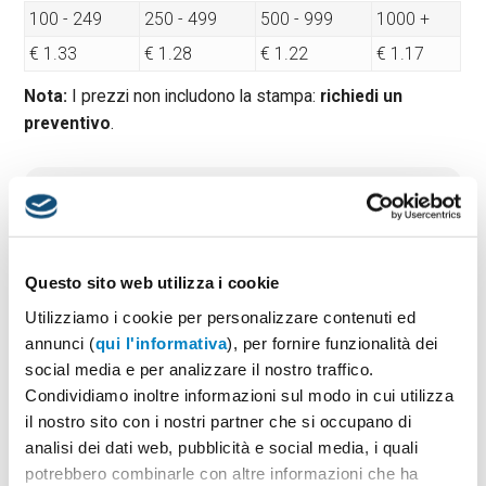
100 - 249
250 - 499
500 - 999
1000 +
€ 1.33
€ 1.28
€ 1.22
€ 1.17
Nota:
I prezzi non includono la stampa:
richiedi un
preventivo
.
Quantità minima:
100
Tempi di consegna standard:
10 gg lavorativi
Materiale:
Carta e cartone
Dimensioni:
cm 7x9,2x0,2
Questo sito web utilizza i cookie
Utilizziamo i cookie per personalizzare contenuti ed
annunci (
qui l'informativa
), per fornire funzionalità dei
social media e per analizzare il nostro traffico.
PREVENTIVO & BOZZA GRATUITA
Condividiamo inoltre informazioni sul modo in cui utilizza
Potrai indicare successivamente la suddivisione per
il nostro sito con i nostri partner che si occupano di
taglie e colore
analisi dei dati web, pubblicità e social media, i quali
potrebbero combinarle con altre informazioni che ha
Seleziona il colore:
1