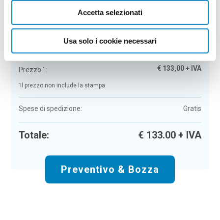
Accetta selezionati
Decorazioni natalizie Merson
Colore:
neutro
Quantità:
100
Usa solo i cookie necessari
Tempi di consegna:
10 gg lavorativi
€
133,00
+ IVA
Prezzo
:
*
*
Il prezzo non include la stampa
Spese di spedizione:
Gratis
Totale:
€
133.00
+ IVA
Preventivo & Bozza