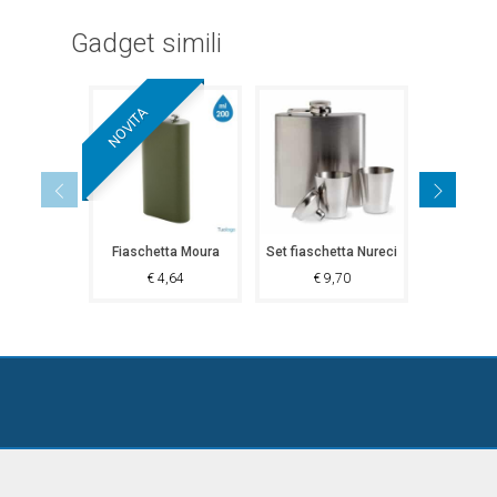
Gadget simili
NOVITA
Fiaschetta Moura
Set fiaschetta Nureci
€
4,64
€
9,70
€
4