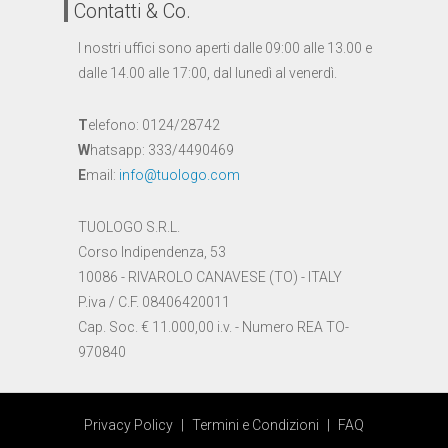
Contatti & Co.
I nostri uffici sono aperti dalle 09:00 alle 13.00 e
dalle 14.00 alle 17:00, dal lunedì al venerdì.
T
elefono: 0124/28742
W
hatsapp: 333/4490469
E
mail:
info@tuologo.com
TUOLOGO S.R.L.
Corso Indipendenza, 53
10086 - RIVAROLO CANAVESE (TO) - ITALY
P.iva / C.F. 08406420011
Cap. Soc. € 11.000,00 i.v. - Numero REA TO-
970840
Privacy Policy
|
Termini e Condizioni
|
FAQ