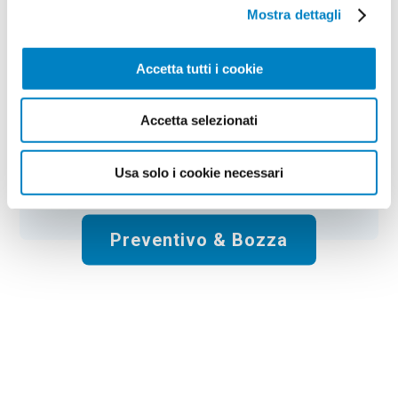
Colore:
bronze
Quantità:
50
Mostra dettagli
Tempi di consegna:
10 gg lavorativi
€
264,00
+ IVA
Prezzo
:
*
Accetta tutti i cookie
*
Il prezzo non include la stampa
Accetta selezionati
Spese di spedizione:
Gratis
Usa solo i cookie necessari
Totale:
€
264.00
+ IVA
Preventivo & Bozza