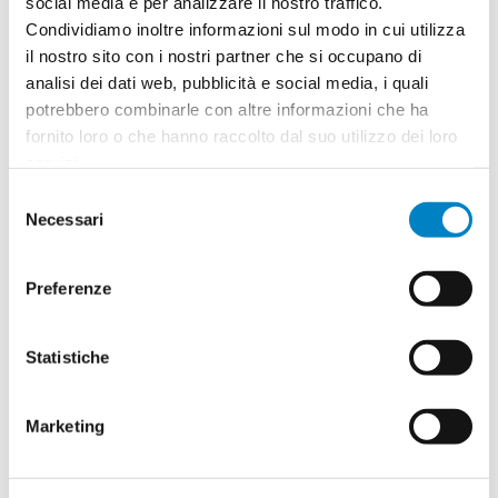
social media e per analizzare il nostro traffico.
Condividiamo inoltre informazioni sul modo in cui utilizza
Quantità
2
il nostro sito con i nostri partner che si occupano di
Minimo: 50
analisi dei dati web, pubblicità e social media, i quali
potrebbero combinarle con altre informazioni che ha
fornito loro o che hanno raccolto dal suo utilizzo dei loro
Il tuo logo / grafica (opzionale)
3
servizi.
Selezione
Vuoi caricare il tuo logo o grafica adesso? Potrai
Necessari
del
comunque farlo successivamente.
consenso
Preferenze
Carica o sposta il tuo file qui
PNG, JPG, SVG fino a 10MB
Statistiche
Riepilogo ordine:
4
Marketing
Fiaschetta Arraia