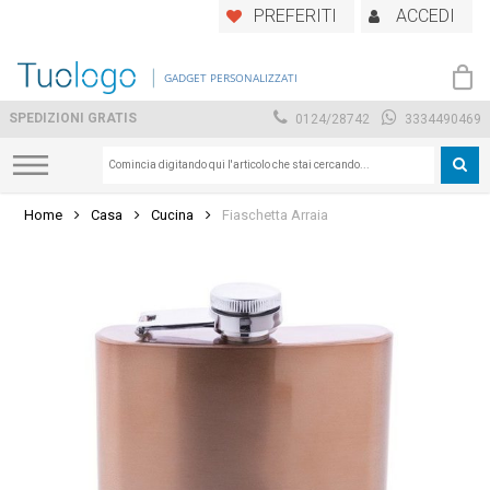
Skip
PREFERITI
ACCEDI
to
main
GADGET PERSONALIZZATI
content
SPEDIZIONI GRATIS
0124/28742
3334490469
Home
Casa
Cucina
Fiaschetta Arraia