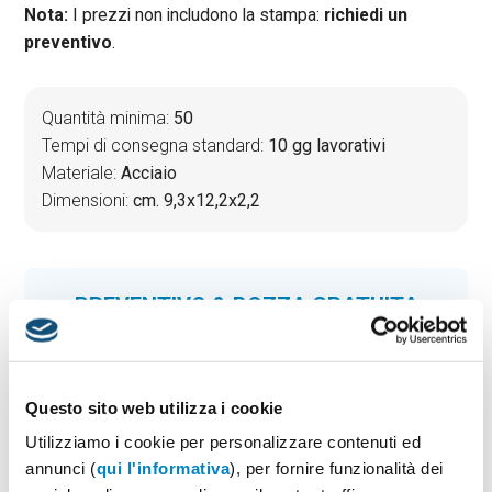
Nota:
I prezzi non includono la stampa:
richiedi un
preventivo
.
Quantità minima:
50
Tempi di consegna standard:
10 gg lavorativi
Materiale:
Acciaio
Dimensioni:
cm. 9,3x12,2x2,2
PREVENTIVO & BOZZA GRATUITA
Potrai indicare successivamente la suddivisione per
taglie e colore
Seleziona il colore:
1
Questo sito web utilizza i cookie
Utilizziamo i cookie per personalizzare contenuti ed
annunci (
qui l'informativa
), per fornire funzionalità dei