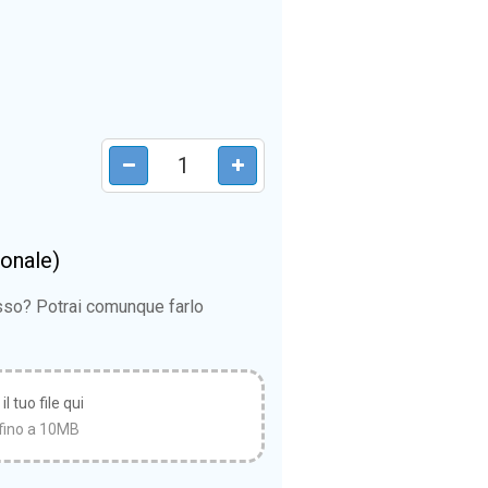
ionale)
esso? Potrai comunque farlo
l tuo file qui
fino a 10MB