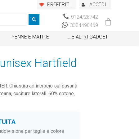
PREFERITI
ACCEDI
0124/28742
3334490469
PENNE E MATITE
...E ALTRI GADGET
unisex Hartfield
ER. Chiusura ad incrocio sul davanti
reana, cuciture laterali. 60% cotone,
TUITA
ddivisione per taglie e colore