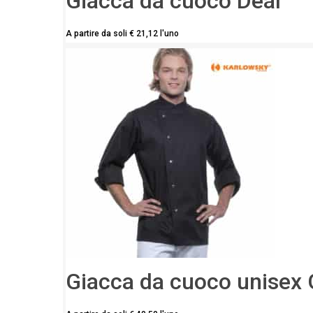
Giacca da cuoco Deal
A partire da soli
€
21,12
l'uno
Giacca da cuoco unisex