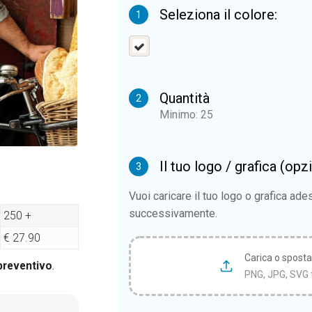
Seleziona il colore:
1
Quantità
2
Minimo: 25
Il tuo logo / grafica (opz
3
Vuoi caricare il tuo logo o grafica ad
successivamente.
250 +
€ 27.90
Carica o sposta i
 preventivo
.
PNG, JPG, SVG 