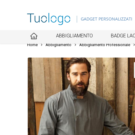
Skip
to
GADGET PERSONALIZZATI
main
content
ABBIGLIAMENTO
BADGE LAC
Home
Abbigliamento
Abbigliamento Professionale