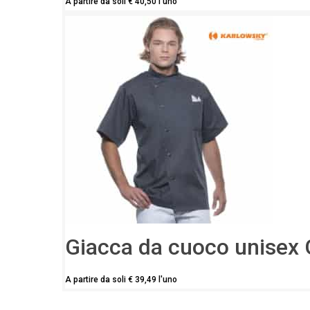
A partire da soli
€
40,50
l'uno
Giacca da cuoco unisex
A partire da soli
€
39,49
l'uno