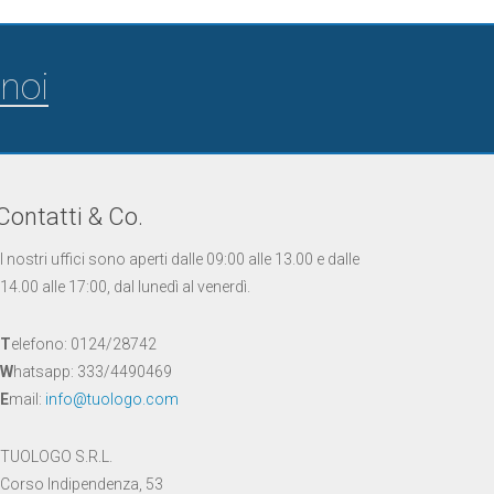
noi
Contatti & Co.
I nostri uffici sono aperti dalle 09:00 alle 13.00 e dalle
14.00 alle 17:00, dal lunedì al venerdì.
T
elefono: 0124/28742
W
hatsapp: 333/4490469
E
mail:
info@tuologo.com
TUOLOGO S.R.L.
Corso Indipendenza, 53