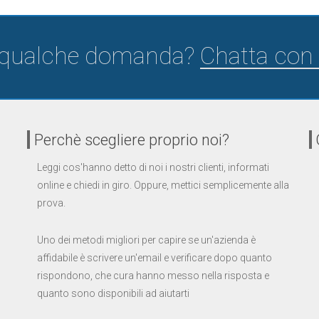
 qualche domanda?
Chatta con 
Perchè scegliere proprio noi?
Leggi cos'hanno detto di noi i nostri clienti, informati
online e chiedi in giro. Oppure, mettici semplicemente alla
prova.
Uno dei metodi migliori per capire se un'azienda è
affidabile è scrivere un'email e verificare dopo quanto
rispondono, che cura hanno messo nella risposta e
quanto sono disponibili ad aiutarti