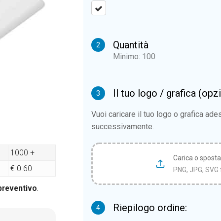
Quantità
2
Minimo: 100
Il tuo logo / grafica (opz
3
Vuoi caricare il tuo logo o grafica ad
successivamente.
1000 +
Carica o sposta i
€ 0.60
PNG, JPG, SVG 
 preventivo
.
Riepilogo ordine:
4