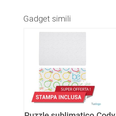
Gadget simili
Puzzle sublimatico Cody