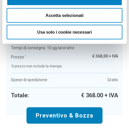
Riepilogo ordine:
Accetta selezionati
4
Grembiule Faversham
Usa solo i cookie necessari
Colore:
apple
Quantità:
25
Tempi di consegna:
10 gg lavorativi
€
368,00
+ IVA
Prezzo
:
*
*
Il prezzo non include la stampa
Spese di spedizione:
Gratis
Totale:
€
368.00
+ IVA
Preventivo & Bozza