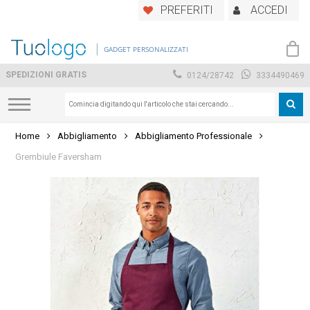
Skip
PREFERITI
ACCEDI
to
main
GADGET PERSONALIZZATI
content
SPEDIZIONI GRATIS
0124/28742
3334490469
Home
Abbigliamento
Abbigliamento Professionale
Grembiule Faversham