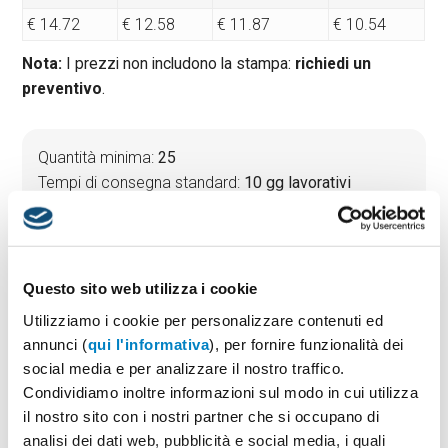
€ 14.72
€ 12.58
€ 11.87
€ 10.54
Nota:
I prezzi non includono la stampa:
richiedi un
preventivo
.
Quantità minima:
25
Tempi di consegna standard:
10 gg lavorativi
Materiale:
Cotone
Dimensioni:
cm 60x87
Questo sito web utilizza i cookie
Utilizziamo i cookie per personalizzare contenuti ed
PREVENTIVO & BOZZA GRATUITA
annunci (
qui l'informativa
), per fornire funzionalità dei
Potrai indicare successivamente la suddivisione per
social media e per analizzare il nostro traffico.
taglie e colore
Condividiamo inoltre informazioni sul modo in cui utilizza
il nostro sito con i nostri partner che si occupano di
Seleziona il colore:
1
analisi dei dati web, pubblicità e social media, i quali