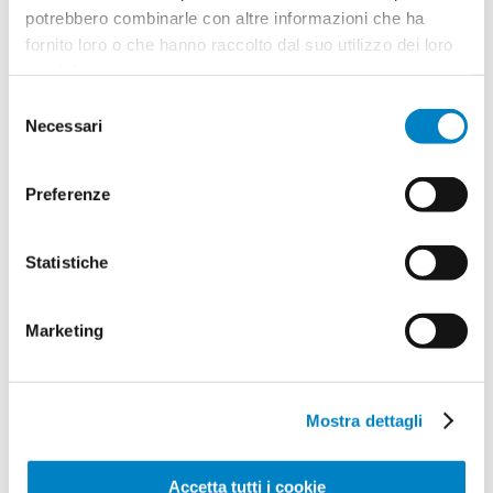
potrebbero combinarle con altre informazioni che ha
fornito loro o che hanno raccolto dal suo utilizzo dei loro
servizi.
Selezione
Necessari
del
consenso
Quantità
2
Preferenze
Minimo: 25
Statistiche
Il tuo logo / grafica (opzionale)
3
Marketing
Vuoi caricare il tuo logo o grafica adesso? Potrai
comunque farlo successivamente.
Mostra dettagli
Carica o sposta il tuo file qui
PNG, JPG, SVG fino a 10MB
Accetta tutti i cookie