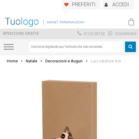
Skip
PREFERITI
ACCEDI
to
main
GADGET PERSONALIZZATI
content
SPEDIZIONI GRATIS
0124/28742
3334490469
Home
Natale
Decorazioni e Auguri
Luci natalizie Xot