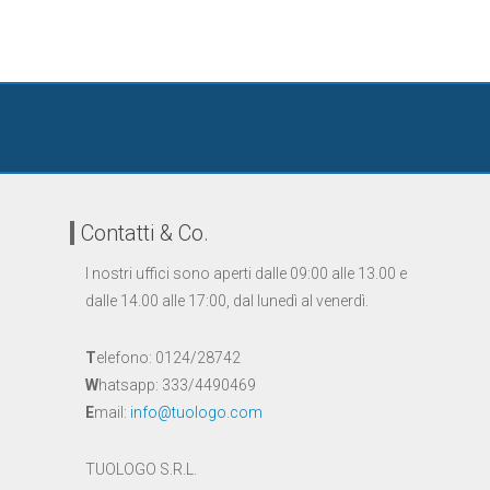
Contatti & Co.
I nostri uffici sono aperti dalle 09:00 alle 13.00 e
dalle 14.00 alle 17:00, dal lunedì al venerdì.
T
elefono: 0124/28742
W
hatsapp: 333/4490469
E
mail:
info@tuologo.com
TUOLOGO S.R.L.