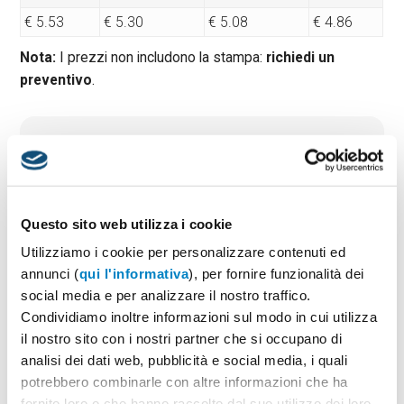
€ 5.53
€ 5.30
€ 5.08
€ 4.86
Nota:
I prezzi non includono la stampa:
richiedi un
preventivo
.
Quantità minima:
50
Tempi di consegna standard:
10 gg lavorativi
Materiale:
Legno
Dimensioni:
cm 9x16,5x2
Questo sito web utilizza i cookie
Utilizziamo i cookie per personalizzare contenuti ed
annunci (
qui l'informativa
), per fornire funzionalità dei
PREVENTIVO & BOZZA GRATUITA
social media e per analizzare il nostro traffico.
Condividiamo inoltre informazioni sul modo in cui utilizza
Potrai indicare successivamente la suddivisione per
taglie e colore
il nostro sito con i nostri partner che si occupano di
analisi dei dati web, pubblicità e social media, i quali
Seleziona il colore:
1
potrebbero combinarle con altre informazioni che ha
fornito loro o che hanno raccolto dal suo utilizzo dei loro