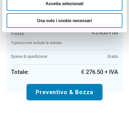
Accetta selezionati
Luci natalizie Xot
Colore:
beige
Quantità:
50
Usa solo i cookie necessari
Tempi di consegna:
10 gg lavorativi
€
276,50
+ IVA
Prezzo
:
*
*
Il prezzo non include la stampa
Spese di spedizione:
Gratis
Totale:
€
276.50
+ IVA
Preventivo & Bozza