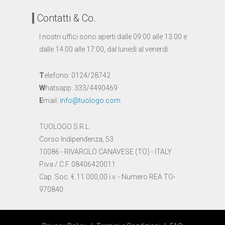
Contatti & Co.
I nostri uffici sono aperti dalle 09:00 alle 13.00 e
dalle 14.00 alle 17:00, dal lunedì al venerdì.
T
elefono: 0124/28742
W
hatsapp: 333/4490469
E
mail:
info@tuologo.com
TUOLOGO S.R.L.
Corso Indipendenza, 53
10086 - RIVAROLO CANAVESE (TO) - ITALY
P.iva / C.F. 08406420011
Cap. Soc. € 11.000,00 i.v. - Numero REA TO-
970840