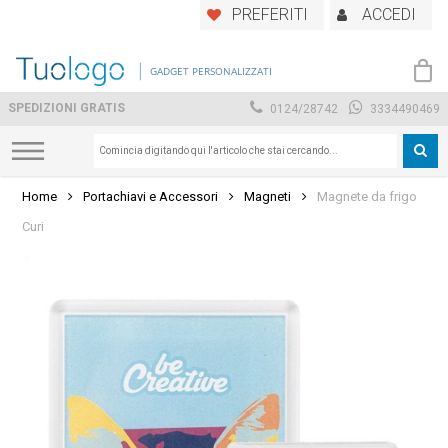
Skip
PREFERITI
ACCEDI
to
main
GADGET PERSONALIZZATI
content
SPEDIZIONI GRATIS
0124/28742
3334490469
Home
Portachiavi e Accessori
Magneti
Magnete da frigo
Curi