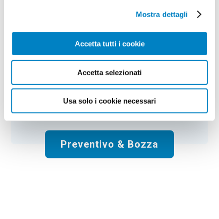
Mostra dettagli
Colore:
white
Quantità:
100
Tempi di consegna:
€
106,00
+ IVA
Accetta tutti i cookie
Prezzo
:
*
*
Il prezzo include la stampa:
1 Colore
.
Accetta selezionati
Spese di spedizione:
Gratis
Usa solo i cookie necessari
Totale:
€
106.00
+ IVA
Preventivo & Bozza