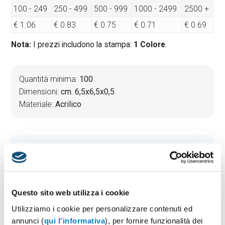
100 - 249
250 - 499
500 - 999
1000 - 2499
2500 +
€ 1.06
€ 0.83
€ 0.75
€ 0.71
€ 0.69
Nota:
I prezzi includono la stampa:
1 Colore
.
Quantità minima:
100
Dimensioni:
cm. 6,5x6,5x0,5
Materiale:
Acrilico
PREVENTIVO & BOZZA GRATUITA
Potrai indicare successivamente la suddivisione per
taglie e colore
Questo sito web utilizza i cookie
Seleziona il colore:
1
Utilizziamo i cookie per personalizzare contenuti ed
annunci (
qui l'informativa
), per fornire funzionalità dei