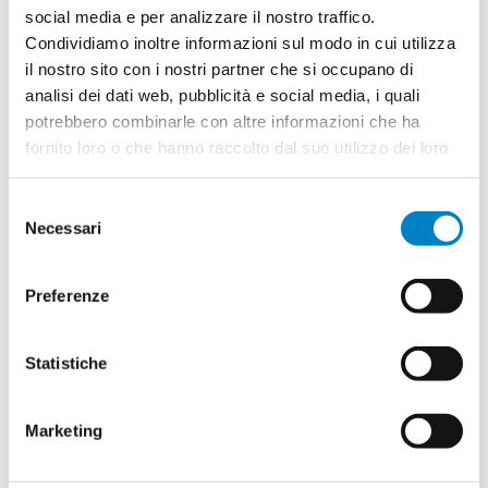
social media e per analizzare il nostro traffico.
Condividiamo inoltre informazioni sul modo in cui utilizza
il nostro sito con i nostri partner che si occupano di
Quantità
2
analisi dei dati web, pubblicità e social media, i quali
Minimo: 100
potrebbero combinarle con altre informazioni che ha
fornito loro o che hanno raccolto dal suo utilizzo dei loro
servizi.
Il tuo logo / grafica (opzionale)
3
Selezione
Vuoi caricare il tuo logo o grafica adesso? Potrai
Necessari
del
comunque farlo successivamente.
consenso
Preferenze
Carica o sposta il tuo file qui
PNG, JPG, SVG fino a 10MB
Statistiche
Riepilogo ordine:
Marketing
4
Magnete da frigo Curi