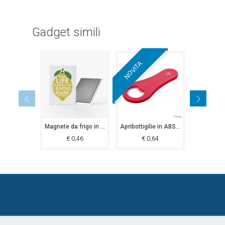
Gadget simili
NOVITA
NOVITA
Magnete da frigo in latta Sarnath
Apribottigilie in ABS con magnete Sonta
€
0,46
€
0,64
€
0