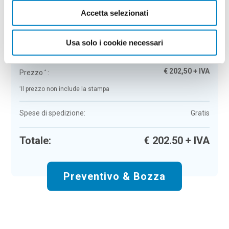
Accetta selezionati
Multi utensile Anzac
Colore:
neutro
Quantità:
50
Usa solo i cookie necessari
Tempi di consegna:
10 gg lavorativi
€
202,50
+ IVA
Prezzo
:
*
*
Il prezzo non include la stampa
Spese di spedizione:
Gratis
Totale:
€
202.50
+ IVA
Preventivo & Bozza