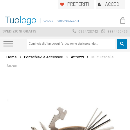
Skip
PREFERITI
ACCEDI
to
main
GADGET PERSONALIZZATI
content
SPEDIZIONI GRATIS
0124/28742
3334490469
Home
Portachiavi e Accessori
Attrezzi
Multi utensile
Anzac