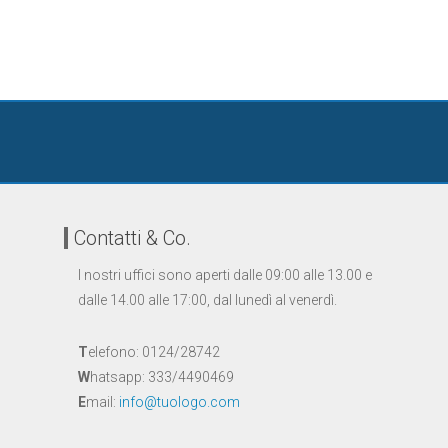
Contatti & Co.
I nostri uffici sono aperti dalle 09:00 alle 13.00 e
dalle 14.00 alle 17:00, dal lunedì al venerdì.
T
elefono: 0124/28742
W
hatsapp: 333/4490469
E
mail:
info@tuologo.com