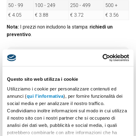
50 - 99
100 - 249
250 - 499
500 +
€ 4.05
€ 3.88
€ 3.72
€ 3.56
Nota:
I prezzi non includono la stampa:
richiedi un
preventivo
.
Quantità minima:
50
Tempi di consegna standard:
10 gg lavorativi
Materiale:
Acciaio
Dimensioni:
diam cm 9×4,1×3,1
Questo sito web utilizza i cookie
Utilizziamo i cookie per personalizzare contenuti ed
annunci (
qui l'informativa
), per fornire funzionalità dei
social media e per analizzare il nostro traffico.
PREVENTIVO & BOZZA GRATUITA
Condividiamo inoltre informazioni sul modo in cui utilizza
Potrai indicare successivamente la suddivisione per
il nostro sito con i nostri partner che si occupano di
taglie e colore
analisi dei dati web, pubblicità e social media, i quali
potrebbero combinarle con altre informazioni che ha
Seleziona il colore:
1