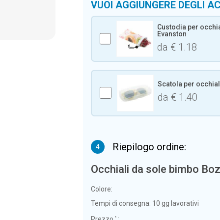
VUOI AGGIUNGERE DEGLI A
Custodia per occhia
Evanston
da € 1.18
Scatola per occhial
da € 1.40
Riepilogo ordine:
4
Occhiali da sole bimbo B
Colore:
Tempi di consegna:
10 gg lavorativi
Prezzo
:
*