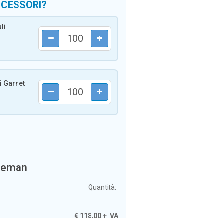
CCESSORI?
li
i Garnet
ozeman
Quantità:
€
118,00
+ IVA