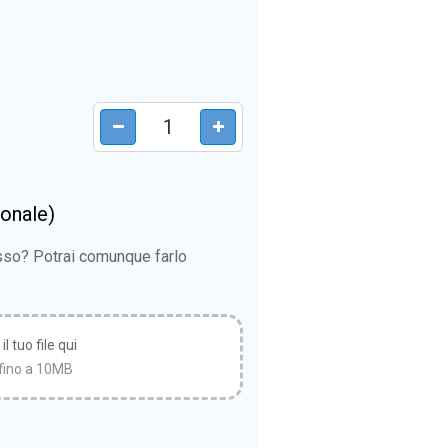
ionale)
esso? Potrai comunque farlo
l tuo file qui
fino a 10MB