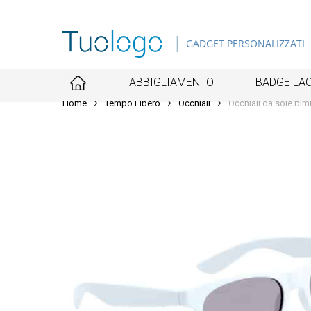
Skip
to
GADGET PERSONALIZZATI
main
content
ABBIGLIAMENTO
BADGE LAC
Home
Tempo Libero
Occhiali
Occhiali da sole b