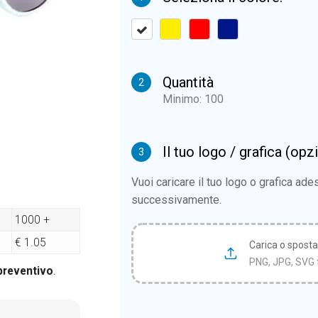
Quantità
2
Minimo: 100
Il tuo logo / grafica (opz
3
Vuoi caricare il tuo logo o grafica ad
successivamente.
1000 +
€ 1.05
Carica o sposta i
PNG, JPG, SVG 
 preventivo
.