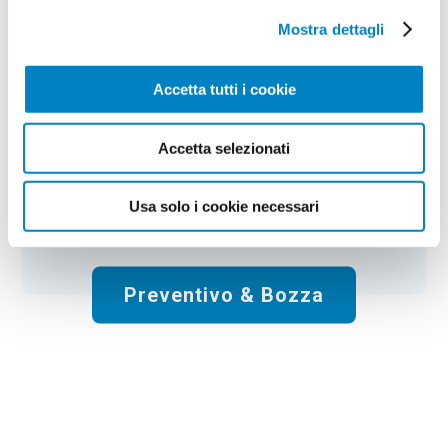
Mostra dettagli
Colore:
neutro
Quantità:
100
Tempi di consegna:
10 gg lavorativi
€
109,00
+ IVA
Accetta tutti i cookie
Prezzo
:
*
*
Il prezzo include la stampa:
1 Colore
.
Accetta selezionati
Spese di spedizione:
Gratis
Usa solo i cookie necessari
Totale:
€
109.00
+ IVA
Preventivo & Bozza