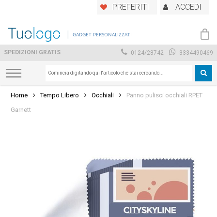
Skip
PREFERITI
ACCEDI
to
main
GADGET PERSONALIZZATI
content
SPEDIZIONI GRATIS
0124/28742
3334490469
Home
Tempo Libero
Occhiali
Panno pulisci occhiali RPET
Garnett