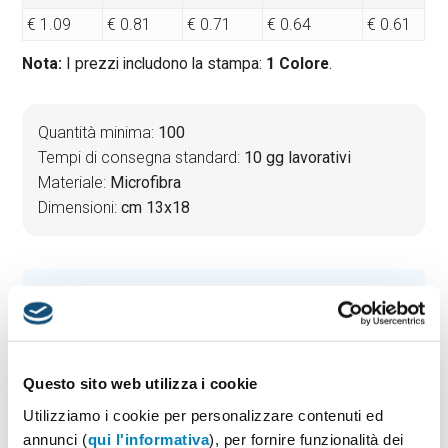
€ 1.09
€ 0.81
€ 0.71
€ 0.64
€ 0.61
Nota:
I prezzi includono la stampa:
1 Colore
.
Quantità minima:
100
Tempi di consegna standard:
10 gg lavorativi
Materiale:
Microfibra
Dimensioni:
cm 13x18
PREVENTIVO & BOZZA GRATUITA
Potrai indicare successivamente la suddivisione per
taglie e colore
Questo sito web utilizza i cookie
Seleziona il colore:
1
Utilizziamo i cookie per personalizzare contenuti ed
annunci (
qui l'informativa
), per fornire funzionalità dei