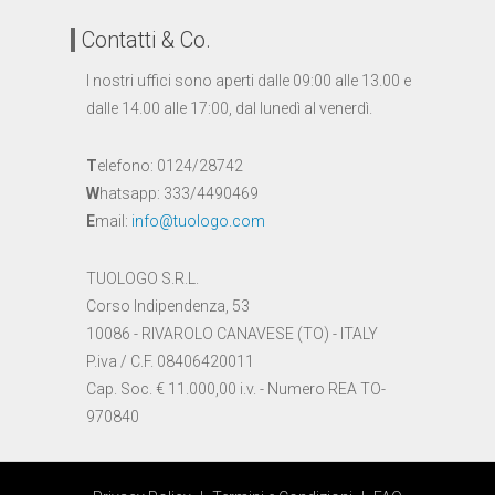
Contatti & Co.
I nostri uffici sono aperti dalle 09:00 alle 13.00 e
dalle 14.00 alle 17:00, dal lunedì al venerdì.
T
elefono: 0124/28742
W
hatsapp: 333/4490469
E
mail:
info@tuologo.com
TUOLOGO S.R.L.
Corso Indipendenza, 53
10086 - RIVAROLO CANAVESE (TO) - ITALY
P.iva / C.F. 08406420011
Cap. Soc. € 11.000,00 i.v. - Numero REA TO-
970840