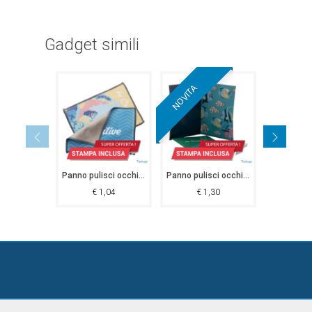
Gadget simili
NOVITA
Panno pulisci occhiali Gilette
Panno pulisci occhiali Tumby Bay
€
1,04
€
1,30
€
1