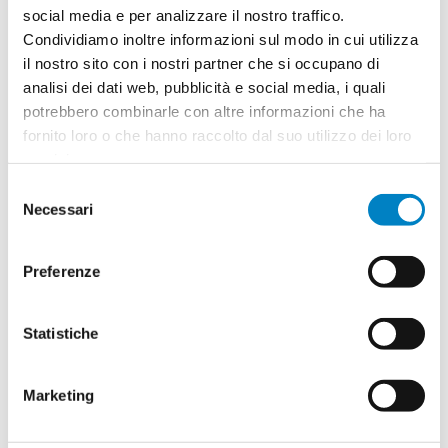
social media e per analizzare il nostro traffico.
Condividiamo inoltre informazioni sul modo in cui utilizza
il nostro sito con i nostri partner che si occupano di
Quantità
2
analisi dei dati web, pubblicità e social media, i quali
Minimo: 100
potrebbero combinarle con altre informazioni che ha
fornito loro o che hanno raccolto dal suo utilizzo dei loro
servizi.
Il tuo logo / grafica (opzionale)
3
Selezione
Vuoi caricare il tuo logo o grafica adesso? Potrai
Necessari
del
comunque farlo successivamente.
consenso
Preferenze
Carica o sposta il tuo file qui
PNG, JPG, SVG fino a 10MB
Statistiche
Riepilogo ordine:
Marketing
4
Panno pulisci occhiali RPET Garnett