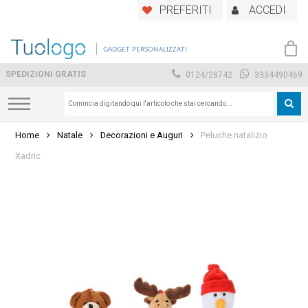
Skip
PREFERITI
ACCEDI
to
main
GADGET PERSONALIZZATI
content
SPEDIZIONI GRATIS
0124/28742
3334490469
Home
Natale
Decorazioni e Auguri
Peluche natalizio
Xadric