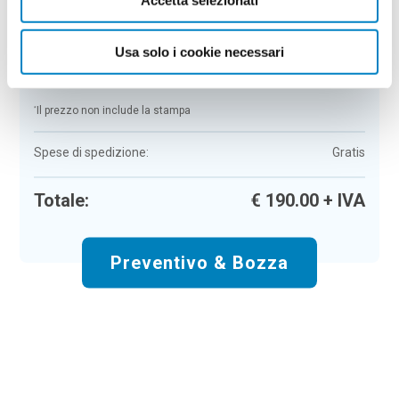
Colore:
fantasia a
Quantità:
50
Usa solo i cookie necessari
Tempi di consegna:
10 gg lavorativi
€
190,00
+ IVA
Prezzo
:
*
*
Il prezzo non include la stampa
Spese di spedizione:
Gratis
Totale:
€
190.00
+ IVA
Preventivo & Bozza