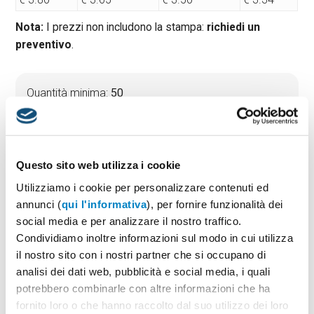
Nota:
I prezzi non includono la stampa:
richiedi un
preventivo
.
Quantità minima:
50
Tempi di consegna standard:
10 gg lavorativi
Materiale:
Peluche
Taglie:
mm 60×120×60
Questo sito web utilizza i cookie
Utilizziamo i cookie per personalizzare contenuti ed
annunci (
qui l'informativa
), per fornire funzionalità dei
PREVENTIVO & BOZZA GRATUITA
social media e per analizzare il nostro traffico.
Potrai indicare successivamente la suddivisione per
Condividiamo inoltre informazioni sul modo in cui utilizza
taglie e colore
il nostro sito con i nostri partner che si occupano di
analisi dei dati web, pubblicità e social media, i quali
Seleziona il colore:
1
potrebbero combinarle con altre informazioni che ha
fornito loro o che hanno raccolto dal suo utilizzo dei loro