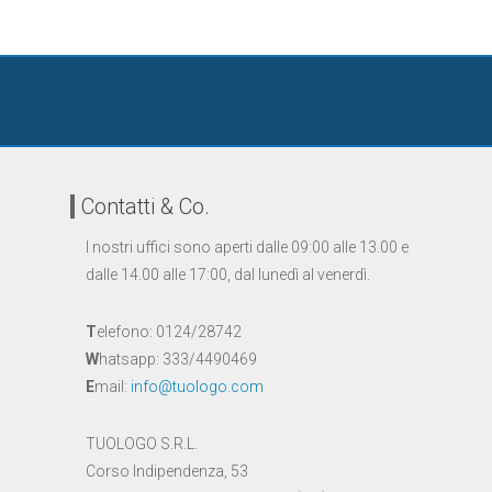
Contatti & Co.
I nostri uffici sono aperti dalle 09:00 alle 13.00 e
dalle 14.00 alle 17:00, dal lunedì al venerdì.
T
elefono: 0124/28742
W
hatsapp: 333/4490469
E
mail:
info@tuologo.com
TUOLOGO S.R.L.
Corso Indipendenza, 53