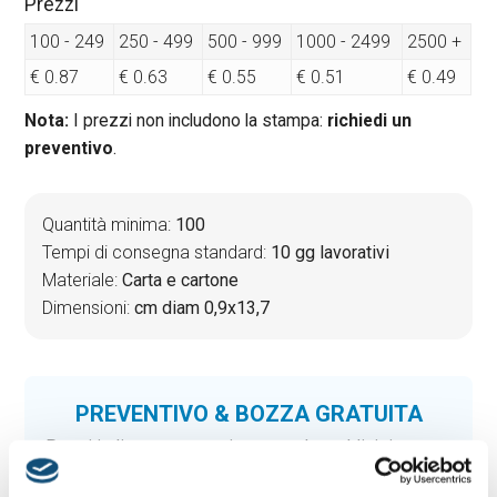
Prezzi
100 - 249
250 - 499
500 - 999
1000 - 2499
2500 +
€ 0.87
€ 0.63
€ 0.55
€ 0.51
€ 0.49
Nota:
I prezzi non includono la stampa:
richiedi un
preventivo
.
Quantità minima:
100
Tempi di consegna standard:
10 gg lavorativi
Materiale:
Carta e cartone
Dimensioni:
cm diam 0,9x13,7
PREVENTIVO & BOZZA GRATUITA
Potrai indicare successivamente la suddivisione per
taglie e colore