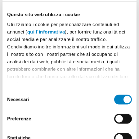
Seleziona il colore:
1
Questo sito web utilizza i cookie
Utilizziamo i cookie per personalizzare contenuti ed
annunci (
qui l'informativa
), per fornire funzionalità dei
social media e per analizzare il nostro traffico.
Quantità
2
Condividiamo inoltre informazioni sul modo in cui utilizza
Minimo: 100
il nostro sito con i nostri partner che si occupano di
analisi dei dati web, pubblicità e social media, i quali
potrebbero combinarle con altre informazioni che ha
Il tuo logo / grafica (opzionale)
3
fornito loro o che hanno raccolto dal suo utilizzo dei loro
servizi.
Vuoi caricare il tuo logo o grafica adesso? Potrai
Selezione
comunque farlo successivamente.
Necessari
del
consenso
Carica o sposta il tuo file qui
Preferenze
PNG, JPG, SVG fino a 10MB
Statistiche