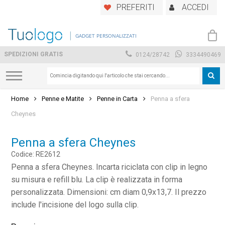
Skip
PREFERITI
ACCEDI
to
main
GADGET PERSONALIZZATI
content
SPEDIZIONI GRATIS
0124/28742
3334490469
Home
Penne e Matite
Penne in Carta
Penna a sfera
Cheynes
Penna a sfera Cheynes
Codice: RE2612
Penna a sfera Cheynes. Incarta riciclata con clip in legno
su misura e refill blu. La clip è realizzata in forma
personalizzata. Dimensioni: cm diam 0,9x13,7. Il prezzo
include l'incisione del logo sulla clip.