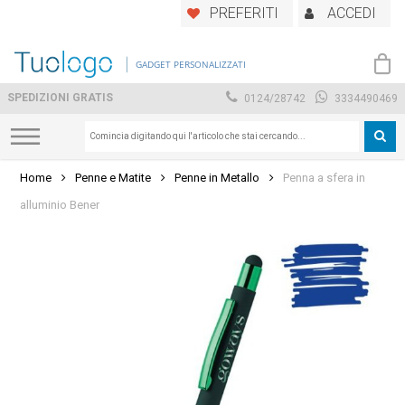
Skip
PREFERITI
ACCEDI
to
main
GADGET PERSONALIZZATI
content
SPEDIZIONI GRATIS
0124/28742
3334490469
Home
Penne e Matite
Penne in Metallo
Penna a sfera in
alluminio Bener