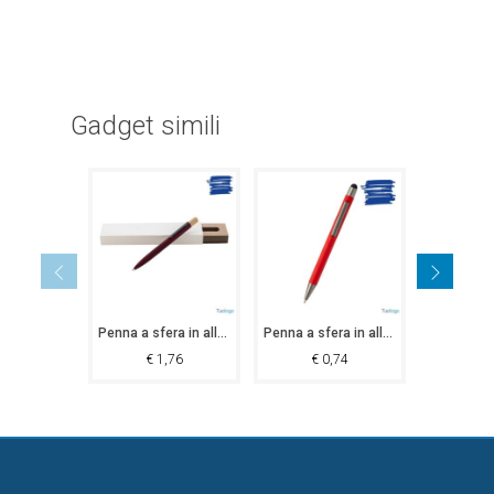
Gadget simili
Penna a sfera in alluminio Lova
Penna a sfera in alluminio Kalak
€
1,76
€
0,74
€
0