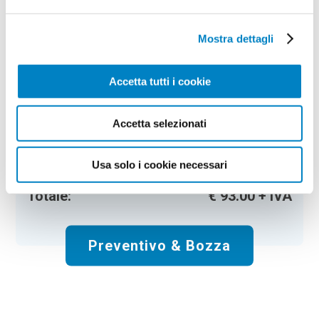
Penna a sfera in alluminio Bener
Mostra dettagli
Colore:
red
Quantità:
100
Tempi di consegna:
6 gg lavorativi
Accetta tutti i cookie
€
93,00
+ IVA
Prezzo
:
*
Accetta selezionati
*
Il prezzo non include la stampa
Spese di spedizione:
Gratis
Usa solo i cookie necessari
Totale:
€
93.00
+ IVA
Preventivo & Bozza