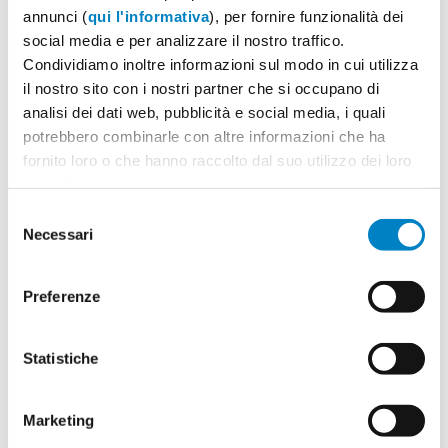
annunci (
qui l'informativa
), per fornire funzionalità dei
social media e per analizzare il nostro traffico.
Condividiamo inoltre informazioni sul modo in cui utilizza
il nostro sito con i nostri partner che si occupano di
analisi dei dati web, pubblicità e social media, i quali
Quantità
2
potrebbero combinarle con altre informazioni che ha
Minimo: 100
fornito loro o che hanno raccolto dal suo utilizzo dei loro
servizi.
Il tuo logo / grafica (opzionale)
Selezione
3
Necessari
del
Vuoi caricare il tuo logo o grafica adesso? Potrai
consenso
comunque farlo successivamente.
Preferenze
Carica o sposta il tuo file qui
Statistiche
PNG, JPG, SVG fino a 10MB
Marketing
Riepilogo ordine:
4