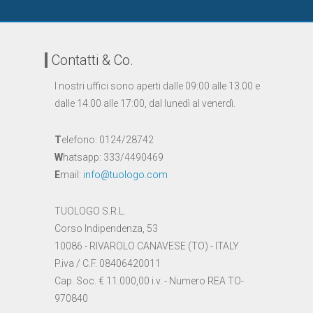
Contatti & Co.
I nostri uffici sono aperti dalle 09:00 alle 13.00 e
dalle 14.00 alle 17:00, dal lunedì al venerdì.
T
elefono: 0124/28742
W
hatsapp: 333/4490469
E
mail:
info@tuologo.com
TUOLOGO S.R.L.
Corso Indipendenza, 53
10086 - RIVAROLO CANAVESE (TO) - ITALY
P.iva / C.F. 08406420011
Cap. Soc. € 11.000,00 i.v. - Numero REA TO-
970840