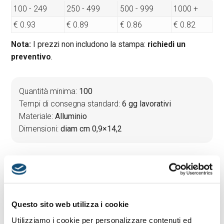
100 - 249
250 - 499
500 - 999
1000 +
€ 0.93
€ 0.89
€ 0.86
€ 0.82
Nota:
I prezzi non includono la stampa:
richiedi un
preventivo
.
Quantità minima:
100
Tempi di consegna standard:
6 gg lavorativi
Materiale:
Alluminio
Dimensioni:
diam cm 0,9×14,2
PREVENTIVO & BOZZA GRATUITA
Potrai indicare successivamente la suddivisione per
taglie e colore
Questo sito web utilizza i cookie
Utilizziamo i cookie per personalizzare contenuti ed
Seleziona il colore:
1