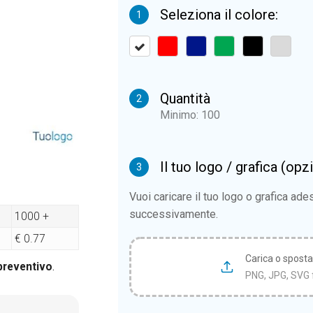
Seleziona il colore:
1
Quantità
2
Minimo: 100
Il tuo logo / grafica (opz
3
Vuoi caricare il tuo logo o grafica ad
successivamente.
1000 +
€ 0.77
Carica o sposta i
 preventivo
.
PNG, JPG, SVG 