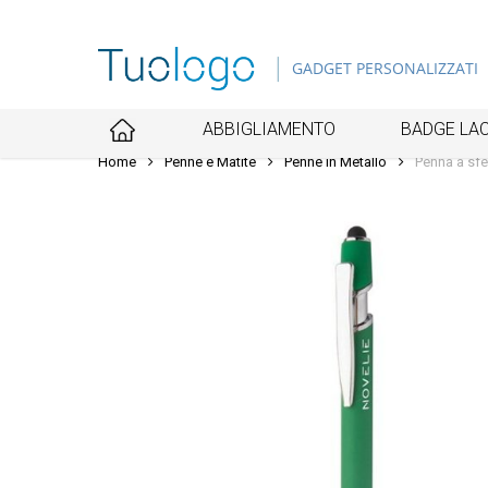
Skip
to
GADGET PERSONALIZZATI
main
content
ABBIGLIAMENTO
BADGE LAC
Home
Penne e Matite
Penne in Metallo
Penna a sfe