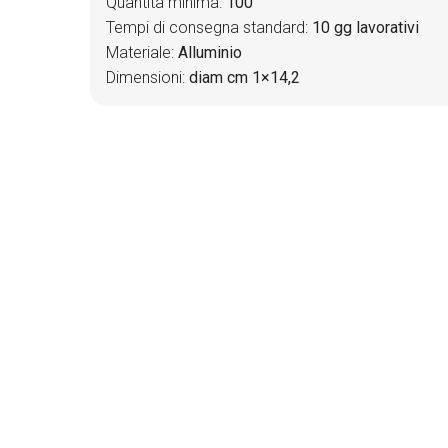
Quantità minima:
100
Tempi di consegna standard:
10 gg lavorativi
Materiale:
Alluminio
Dimensioni:
diam cm 1×14,2