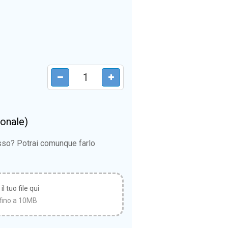
ionale)
esso? Potrai comunque farlo
l tuo file qui
fino a 10MB