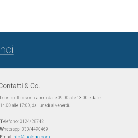
noi
Contatti & Co.
I nostri uffici sono aperti dalle 09:00 alle 13.00 e dalle
14.00 alle 17:00, dal lunedì al venerdì.
T
elefono: 0124/28742
W
hatsapp: 333/4490469
E
mail:
info@tuologo.com