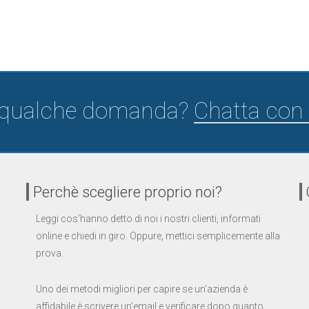
 qualche domanda?
Chatta con 
Perchè scegliere proprio noi?
Leggi cos'hanno detto di noi i nostri clienti, informati
online e chiedi in giro. Oppure, mettici semplicemente alla
prova.
Uno dei metodi migliori per capire se un'azienda è
affidabile è scrivere un'email e verificare dopo quanto