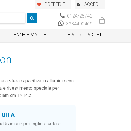
PREFERITI
ACCEDI
0124/28742
3334490469
PENNE E MATITE
...E ALTRI GADGET
con
a a sfera capacitiva in alluminio con
a e rivestimento speciale per
 diam cm 1×14,2.
TUITA
ddivisione per taglie e colore